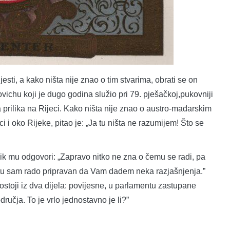
jesti, a kako ništa nije znao o tim stvarima, obrati se on
chu koji je dugo godina služio pri 79. pješačkoj,pukovniji
prilika na Rijeci. Kako ništa nije znao o austro-mađarskim
i i oko Rijeke, pitao je: „Ja tu ništa ne razumijem! Što se
vnik mu odgovori: „Zapravo nitko ne zna o čemu se radi, pa
će, tu sam rado pripravan da Vam dadem neka razjašnjenja.”
stoji iz dva dijela: povijesne, u parlamentu zastupane
ručja. To je vrlo jednostavno je li?”