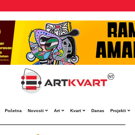
Početna
Novosti
Art
Kvart
Danas
Projekti