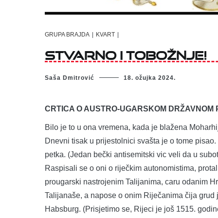
GRUPA BRAJDA
|
KVART
|
STVARNO I TOBOŽNJE!
Saša Dmitrović
18. ožujka 2024.
CRTICA O AUSTRO-UGARSKOM DRŽAVNOM PR
Bilo je to u ona vremena, kada je blažena Moharhija
Dnevni tisak u prijestolnici svašta je o tome pisa
petka. (Jedan bečki antisemitski vic veli da u subot
Raspisali se o oni o riječkim autonomistima, prota
prougarski nastrojenim Talijanima, caru odanim 
Talijanaše, a napose o onim Riječanima čija grud 
Habsburg. (Prisjetimo se, Rijeci je još 1515. godin