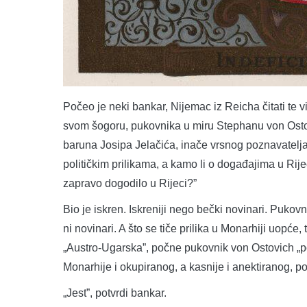
Počeo je neki bankar, Nijemac iz Reicha čitati te vi
svom šogoru, pukovnika u miru Stephanu von Ostovi
baruna Josipa Jelačića, inače vrsnog poznavatelja 
političkim prilikama, a kamo li o događajima u Rijec
zapravo dogodilo u Rijeci?”
Bio je iskren. Iskreniji nego bečki novinari. Puko
ni novinari. A što se tiče prilika u Monarhiji uop
„Austro-Ugarska”, počne pukovnik von Ostovich „po
Monarhije i okupiranog, a kasnije i anektiranog, pod
„Jest”, potvrdi bankar.