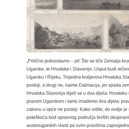
„Prilično jednostavno – jel’ Što se tiče Zemalja kru
Ugarske, te Hrvatske i Slavonije. Usput budi rečen
Ugarsku i Rijeku. Trojedna kraljevina Hrvatska Sla
postoji, a drugi ne, naime Dalmacija, jer spada zeml
Hrvatska Slavonija dijeli se u dva dijela: Hrvatsku i
pravom Ugarskom i tamo imademo dva dijela: prav
zakonu u opće ne postoji. Kako vidite, do ovdje je s
poteškoća kod upravnog područja bivših okupiranih 
austrougarskih vlasti po svim pravilima zaposjednut