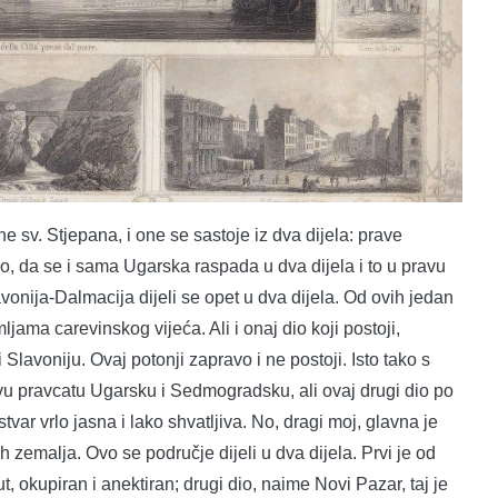
ne sv. Stjepana, i one se sastoje iz dva dijela: prave
o, da se i sama Ugarska raspada u dva dijela i to u pravu
vonija-Dalmacija dijeli se opet u dva dijela. Od ovih jedan
jama carevinskog vijeća. Ali i onaj dio koji postoji,
 Slavoniju. Ovaj potonji zapravo i ne postoji. Isto tako s
u pravcatu Ugarsku i Sedmogradsku, ali ovaj drugi dio po
tvar vrlo jasna i lako shvatljiva. No, dragi moj, glavna je
zemalja. Ovo se područje dijeli u dva dijela. Prvi je od
, okupiran i anektiran; drugi dio, naime Novi Pazar, taj je