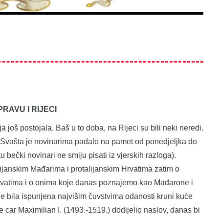
AVU l RIJECI
 još postojala. Baš u to doba, na Rijeci su bili neki neredi.
o. Svašta je novinarima padalo na pamet od ponedjeljka do
u bečki novinari ne smiju pisati iz vjerskih razloga).
lijanskim Mađarima i protalijanskim Hrvatima zatim o
Hrvatima i o onima koje danas poznajemo kao Mađarone i
je bila ispunjena najvišim čuvstvima odanosti kruni kuće
e car Maximilian I. (1493.-1519.) dodijelio naslov, danas bi