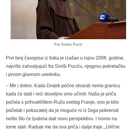
Fra Siniša Pucić
Prvi broj časopisa iz tiska je izašao u rujnu 2008. godine,
najviše zahvaljujući fra Siniši Puciću, njegovu pokretačku
i prvom glavnom uredniku.
– Mir i dobro. Kada čovjek počne stvarati nema granicu
kada će stati i reći dovoljno smo učinili. Naša je priča
počela s prihvatilištem Ruža svetog Franje, ono je bilo
početak i pokazatelj da je moguće ni iz čega pokrenuti
nešto što će ljudima dati novu perspektivu. I nismo na
tome stali. Raduje me da ova priča i dalje traje, „Ulične