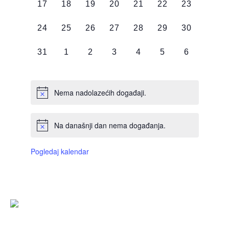
0
0
0
0
0
0
0
17
18
19
20
21
22
23
DOGAĐAJI,
DOGAĐAJI,
DOGAĐAJI,
DOGAĐAJI,
DOGAĐAJI,
DOGAĐAJI,
DOGAĐAJI
0
0
0
0
0
0
0
24
25
26
27
28
29
30
DOGAĐAJI,
DOGAĐAJI,
DOGAĐAJI,
DOGAĐAJI,
DOGAĐAJI,
DOGAĐAJI,
DOGAĐAJI
0
0
0
0
0
0
0
31
1
2
3
4
5
6
DOGAĐAJI,
DOGAĐAJI,
DOGAĐAJI,
DOGAĐAJI,
DOGAĐAJI,
DOGAĐAJI,
DOGAĐAJI
Nema nadolazećih događaji.
Na današnji dan nema događanja.
Pogledaj kalendar