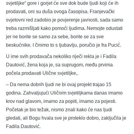
svjetiljke“ gore i gorjet će sve dok bude ljudi koji će ih
prodavati, oni su duša ovoga časopisa. Franjevački
svjetovni red zadobio je povjerenje javnosti, sada samo
treba razmišljati kako pomoći ljudima. Nemojte odustati
jer ne borite se samo za sebe, borite se za sve
beskućnike. I činimo to s ljubavlju, poručio je fra Pucić.
U ime svih prodavača nekoliko riječi rekla je i Fadila
Dautović, žena koja je, sa suprugom, među prvima
počela prodavati Ulične svjetiljke,.
– Da nema dobrih ljudi ne bi ovaj projekt trajao 15
godina. Zahvaljujući Uličnim svjetiljkama danas imamo
krov nad glavom, imamo za popiti, imamo za pojesti.
Početak je bio težak, nismo znali kako će nas ljudi
gledati, ali Bogu hvala sve je proteklo dobro, zaključila je
Fadila Dautović.