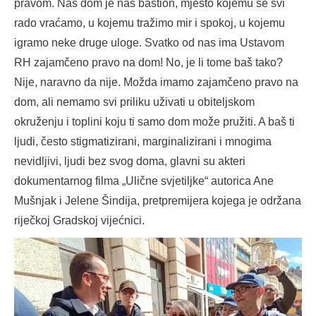
pravom. Naš dom je naš bastion, mjesto kojemu se svi
rado vraćamo, u kojemu tražimo mir i spokoj, u kojemu
igramo neke druge uloge. Svatko od nas ima Ustavom
RH zajamčeno pravo na dom! No, je li tome baš tako?
Nije, naravno da nije. Možda imamo zajamčeno pravo na
dom, ali nemamo svi priliku uživati u obiteljskom
okruženju i toplini koju ti samo dom može pružiti. A baš ti
ljudi, često stigmatizirani, marginalizirani i mnogima
nevidljivi, ljudi bez svog doma, glavni su akteri
dokumentarnog filma „Ulične svjetiljke“ autorica Ane
Mušnjak i Jelene Šindija, pretpremijera kojega je održana
riječkoj Gradskoj vijećnici.