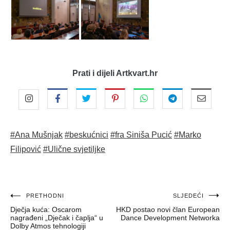
Prati i dijeli Artkvart.hr
#Ana Mušnjak
#beskućnici
#fra Siniša Pucić
#Marko
Filipović
#Ulične svjetiljke
Navigacija
PRETHODNI
SLJEDEĆI
Dječja kuća: Oscarom
HKD postao novi član European
objava
nagrađeni „Dječak i čaplja“ u
Dance Development Networka
Dolby Atmos tehnologiji