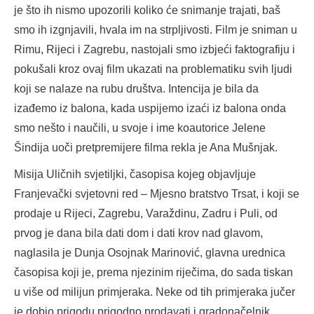
je što ih nismo upozorili koliko će snimanje trajati, baš
smo ih izgnjavili, hvala im na strpljivosti. Film je sniman u
Rimu, Rijeci i Zagrebu, nastojali smo izbjeći faktografiju i
pokušali kroz ovaj film ukazati na problematiku svih ljudi
koji se nalaze na rubu društva. Intencija je bila da
izađemo iz balona, kada uspijemo izaći iz balona onda
smo nešto i naučili, u svoje i ime koautorice Jelene
Šindija uoči pretpremijere filma rekla je Ana Mušnjak.
Misija Uličnih svjetiljki, časopisa kojeg objavljuje
Franjevački svjetovni red – Mjesno bratstvo Trsat, i koji se
prodaje u Rijeci, Zagrebu, Varaždinu, Zadru i Puli, od
prvog je dana bila dati dom i dati krov nad glavom,
naglasila je Dunja Osojnak Marinović, glavna urednica
časopisa koji je, prema njezinim riječima, do sada tiskan
u više od milijun primjeraka. Neke od tih primjeraka jučer
je dobio prigodu prigodno prodavati i gradonačelnik