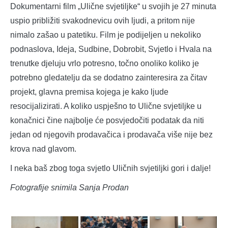
Dokumentarni film „Ulične svjetiljke“ u svojih je 27 minuta
uspio približiti svakodnevicu ovih ljudi, a pritom nije
nimalo zašao u patetiku. Film je podijeljen u nekoliko
podnaslova, Ideja, Sudbine, Dobrobit, Svjetlo i Hvala na
trenutke djeluju vrlo potresno, točno onoliko koliko je
potrebno gledatelju da se dodatno zainteresira za čitav
projekt, glavna premisa kojega je kako ljude
resocijalizirati. A koliko uspješno to Ulične svjetiljke u
konačnici čine najbolje će posvjedočiti podatak da niti
jedan od njegovih prodavačica i prodavača više nije bez
krova nad glavom.
I neka baš zbog toga svjetlo Uličnih svjetiljki gori i dalje!
Fotografije snimila Sanja Prodan