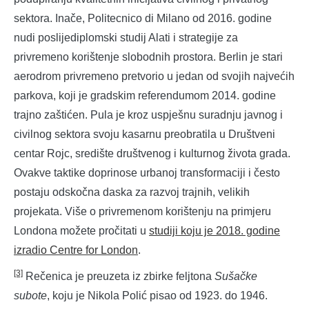
sektora. Inače, Politecnico di Milano od 2016. godine
nudi poslijediplomski studij Alati i strategije za
privremeno korištenje slobodnih prostora. Berlin je stari
aerodrom privremeno pretvorio u jedan od svojih najvećih
parkova, koji je gradskim referendumom 2014. godine
trajno zaštićen. Pula je kroz uspješnu suradnju javnog i
civilnog sektora svoju kasarnu preobratila u Društveni
centar Rojc, središte društvenog i kulturnog života grada.
Ovakve taktike doprinose urbanoj transformaciji i često
postaju odskočna daska za razvoj trajnih, velikih
projekata. Više o privremenom korištenju na primjeru
Londona možete pročitati u
studiji koju je 2018. godine
izradio Centre for London
.
[3]
Rečenica je preuzeta iz zbirke feljtona
Sušačke
subote
, koju je Nikola Polić pisao od 1923. do 1946.