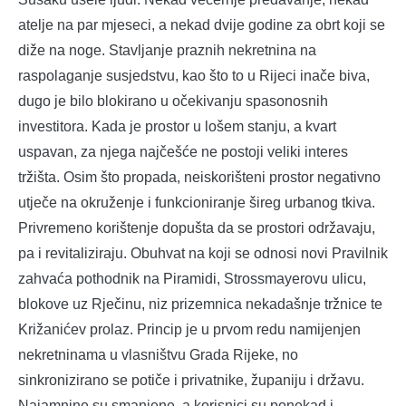
atelje na par mjeseci, a nekad dvije godine za obrt koji se
diže na noge. Stavljanje praznih nekretnina na
raspolaganje susjedstvu, kao što to u Rijeci inače biva,
dugo je bilo blokirano u očekivanju spasonosnih
investitora. Kada je prostor u lošem stanju, a kvart
uspavan, za njega najčešće ne postoji veliki interes
tržišta. Osim što propada, neiskorišteni prostor negativno
utječe na okruženje i funkcioniranje šireg urbanog tkiva.
Privremeno korištenje dopušta da se prostori održavaju,
pa i revitaliziraju. Obuhvat na koji se odnosi novi Pravilnik
zahvaća pothodnik na Piramidi, Strossmayerovu ulicu,
blokove uz Rječinu, niz prizemnica nekadašnje tržnice te
Križanićev prolaz. Princip je u prvom redu namijenjen
nekretninama u vlasništvu Grada Rijeke, no
sinkronizirano se potiče i privatnike, županiju i državu.
Najamnine su smanjene, a korisnici su ponekad i