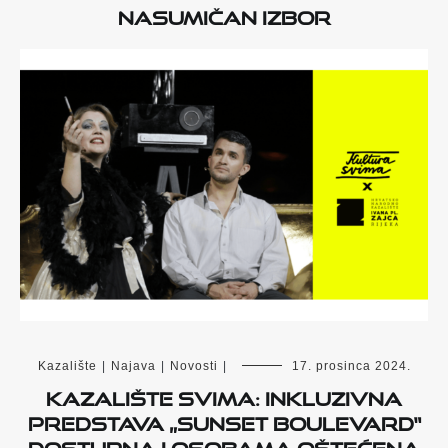
Nasumičan izbor
Kazalište
|
Najava
|
Novosti
|
17. prosinca 2024.
Kazalište svima: Inkluzivna
predstava „Sunset Boulevard“
dostupna i osobama oštećena