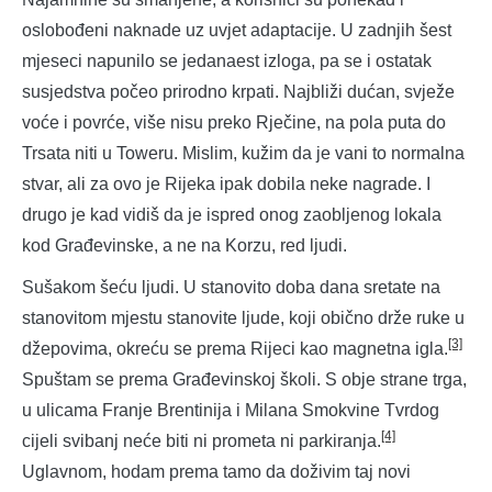
oslobođeni naknade uz uvjet adaptacije. U zadnjih šest
mjeseci napunilo se jedanaest izloga, pa se i ostatak
susjedstva počeo prirodno krpati. Najbliži dućan, svježe
voće i povrće, više nisu preko Rječine, na pola puta do
Trsata niti u Toweru. Mislim, kužim da je vani to normalna
stvar, ali za ovo je Rijeka ipak dobila neke nagrade. I
drugo je kad vidiš da je ispred onog zaobljenog lokala
kod Građevinske, a ne na Korzu, red ljudi.
Sušakom šeću ljudi. U stanovito doba dana sretate na
stanovitom mjestu stanovite ljude, koji obično drže ruke u
[3]
džepovima, okreću se prema Rijeci kao magnetna igla.
Spuštam se prema Građevinskoj školi. S obje strane trga,
u ulicama Franje Brentinija i Milana Smokvine Tvrdog
[4]
cijeli svibanj neće biti ni prometa ni parkiranja.
Uglavnom, hodam prema tamo da doživim taj novi