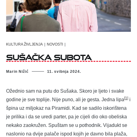
KULTURA ŽIVLJENJA
|
NOVOSTI
|
Sušačka subota
Marin Nižić
11. svibnja 2024.
Ožednio sam na putu do Sušaka. Skoro je ljeto i svake
[1]
godine je sve toplije. Nije puno, ali je gesta. Jedna lipa
i
špina uz miljokaz na Piramidi. Kad se sadilo iskorištena
je prilika i da se uredi parter, pa je cijeli dio oko obeliska
nekako zaokružen. Spuštam se u pothodnik. Vijadukt se
naslonio na dvije palače ispod kojih je davno bila plaža,