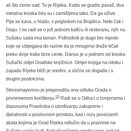
ali što ćemo sad. To je Rijeka. Kada se gradio pasaž, dva
metalna kioska bila su i zamišljena tako. Da ga ožive.
Pije se kava, u hladu, s pogledom na Brajdicu. Neki čak i
čitaju. I ne radi se o još jednom kafiću ili restoranu, njih na
Sušaku sada ima taman. Pothodnik je dugo bio mjesto
koje se izbjegava do razine da je mnogima draže trčati
preko dvije trake brze ceste. Danas je u jednom od kioska
Sušački odjel Gradske knjižnice. Omjer knjiga na istoku i
zapadu Rijeke bliži je sredini, a slično se događa i s
drugim postotcima.
Strossmayerovu je preporodila ona odluka Grada o
[2]
privremenom korištenju.
Radi se o Odluci o Izmjenama i
dopunama Pravilnika o utvrđivanju zakupnine i
djelatnosti u poslovnom prostoru, kao i nizu povezanih
akata kojima je Grad Rijeka odlučio da u praznine na
Sušaku usele ljudi. Nekad večernje predavanje, nekad