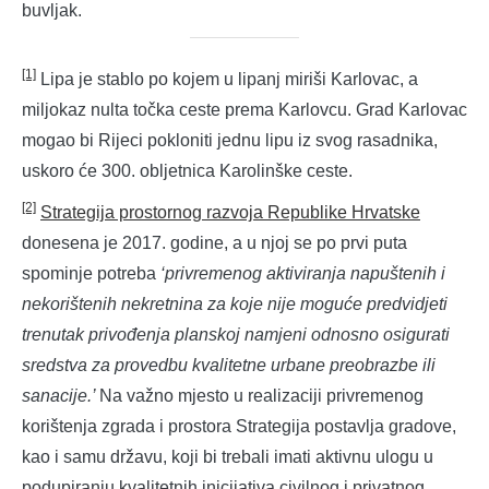
buvljak.
[1]
Lipa je stablo po kojem u lipanj miriši Karlovac, a
miljokaz nulta točka ceste prema Karlovcu. Grad Karlovac
mogao bi Rijeci pokloniti jednu lipu iz svog rasadnika,
uskoro će 300. obljetnica Karolinške ceste.
[2]
Strategija prostornog razvoja Republike Hrvatske
donesena je 2017. godine, a u njoj se po prvi puta
spominje potreba
‘privremenog aktiviranja napuštenih i
nekorištenih nekretnina za koje nije moguće predvidjeti
trenutak privođenja planskoj namjeni odnosno osigurati
sredstva za provedbu kvalitetne urbane preobrazbe ili
sanacije.’
Na važno mjesto u realizaciji privremenog
korištenja zgrada i prostora Strategija postavlja gradove,
kao i samu državu, koji bi trebali imati aktivnu ulogu u
podupiranju kvalitetnih inicijativa civilnog i privatnog