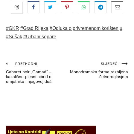
#GKR
#Grad Rijeka
#Odluka o privremenom korištenju
#Sušak
#Urbani separe
Navigacija
PRETHODNI
SLJEDEĆI
Cabaret noir „Gamad“ –
Monodramska forma razbijena
objava
kazališno-plesni hibrid o
četveroglasjem
umjetniku i njegovoj duši