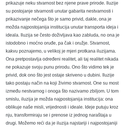
prikazuje neku stvarnost bez njene prave prirode. Iluzije
su postojanje stvarnosti unutar gabarita nestvarnosti i
prikazivanje nečega što je samo privid, dakle, ona je
možda najpostojanija institucija unutar transporta ideja i
ideala. Iluzija se često doživljava kao zabluda, no ona je
istodobno i moćno oruđe, pa čak i oružje. Stvarnost,
kakvu poznajemo, u velikoj je mjeri protkana iluzijama.
Ona pretpostavlja određeni realitet, ali taj realitet nikada
ne pokazuje svoju punu prirodu. Ono što vidimo tek je
privid, dok ono što jest ostaje skriveno u dubini. Iluzije
tako postaju način na koji živimo stvarnost. One su most
između nestvarnog i onoga što nazivamo zbiljom. U tom
smislu, iluzija je možda najpostojanija institucija: ona
oblikuje naše misli, vrijednosti i ideale. Ideje putuju kroz
nju, transformiraju se i prenose iz jednog naraštaja u
drugi. Možemo reći da je iluzija najstariji i najpostojaniji