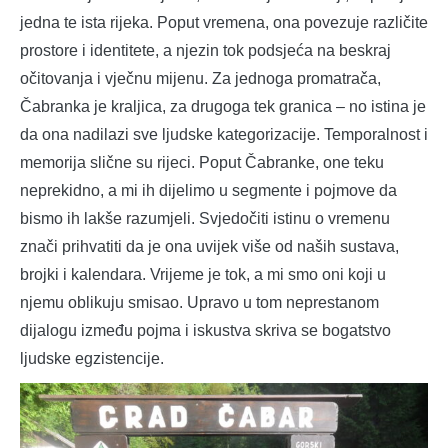
jedna te ista rijeka. Poput vremena, ona povezuje različite
prostore i identitete, a njezin tok podsjeća na beskraj
očitovanja i vječnu mijenu. Za jednoga promatrača,
Čabranka je kraljica, za drugoga tek granica – no istina je
da ona nadilazi sve ljudske kategorizacije. Temporalnost i
memorija slične su rijeci. Poput Čabranke, one teku
neprekidno, a mi ih dijelimo u segmente i pojmove da
bismo ih lakše razumjeli. Svjedočiti istinu o vremenu
znači prihvatiti da je ona uvijek više od naših sustava,
brojki i kalendara. Vrijeme je tok, a mi smo oni koji u
njemu oblikuju smisao. Upravo u tom neprestanom
dijalogu između pojma i iskustva skriva se bogatstvo
ljudske egzistencije.