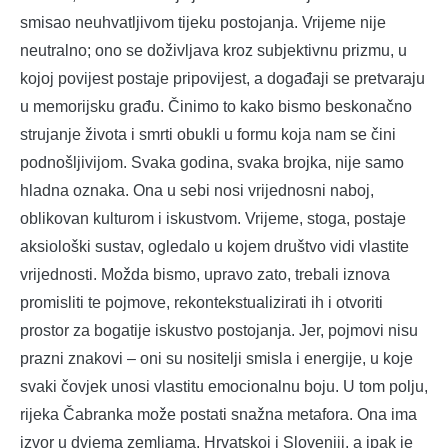
smisao neuhvatljivom tijeku postojanja. Vrijeme nije
neutralno; ono se doživljava kroz subjektivnu prizmu, u
kojoj povijest postaje pripovijest, a događaji se pretvaraju
u memorijsku građu. Činimo to kako bismo beskonačno
strujanje života i smrti obukli u formu koja nam se čini
podnošljivijom. Svaka godina, svaka brojka, nije samo
hladna oznaka. Ona u sebi nosi vrijednosni naboj,
oblikovan kulturom i iskustvom. Vrijeme, stoga, postaje
aksiološki sustav, ogledalo u kojem društvo vidi vlastite
vrijednosti. Možda bismo, upravo zato, trebali iznova
promisliti te pojmove, rekontekstualizirati ih i otvoriti
prostor za bogatije iskustvo postojanja. Jer, pojmovi nisu
prazni znakovi – oni su nositelji smisla i energije, u koje
svaki čovjek unosi vlastitu emocionalnu boju. U tom polju,
rijeka Čabranka može postati snažna metafora. Ona ima
izvor u dvjema zemljama, Hrvatskoj i Sloveniji, a ipak je