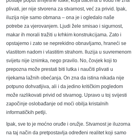
postaje poput smiješne lutke, koja bačena u vodu ne zna
plivati, jer nije stvorena za stvarnost, već za privid. Ipak,
iluzija nije samo obmana – ona je i ogledalo naše
potrebe za vjerovanjem. Ljudi žele smisao i sigurnost,
makar ih morali tražiti u krhkim konstrukcijama. Zato i
opstajemo i zato se neprekidno obnavljamo, hraneći se
vlastitom nadom i vlastitim strahom. Iluzija u suvremenom
svijetu nije iznimka, nego pravilo. No, čovjek koji to
prepozna može prestati biti lutka i naučiti plivati u
rijekama lažnih obećanja. On zna da istina nikada nije
potpuno dohvatljiva, ali i da jedino kritičkim pogledom
može razlikovati privid od stvarnog. Upravo u toj svijesti
započinje oslobađanje od moći obilja kristalnih
informatičkih petlji.
Ipak, sve to je moćno oruđe i oružje. Stvarnost je iluzorna
na taj način da pretpostavlja određeni realitet koji samo