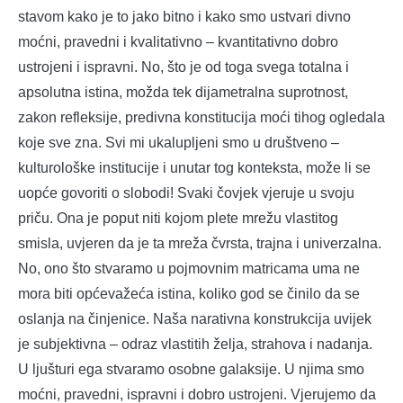
stavom kako je to jako bitno i kako smo ustvari divno
moćni, pravedni i kvalitativno – kvantitativno dobro
ustrojeni i ispravni. No, što je od toga svega totalna i
apsolutna istina, možda tek dijametralna suprotnost,
zakon refleksije, predivna konstitucija moći tihog ogledala
koje sve zna. Svi mi ukalupljeni smo u društveno –
kulturološke institucije i unutar tog konteksta, može li se
uopće govoriti o slobodi! Svaki čovjek vjeruje u svoju
priču. Ona je poput niti kojom plete mrežu vlastitog
smisla, uvjeren da je ta mreža čvrsta, trajna i univerzalna.
No, ono što stvaramo u pojmovnim matricama uma ne
mora biti općevažeća istina, koliko god se činilo da se
oslanja na činjenice. Naša narativna konstrukcija uvijek
je subjektivna – odraz vlastitih želja, strahova i nadanja.
U ljušturi ega stvaramo osobne galaksije. U njima smo
moćni, pravedni, ispravni i dobro ustrojeni. Vjerujemo da