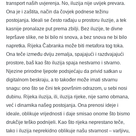
transport naših uvjerenja. No, iluzija nije uvijek prevara.
Ona je i zaštita, način da čovjek podnese težinu
postojanja. Ideali se često rađaju u prostoru iluzije, a tek
kasnije pronalaze put prema zbilji. Bez iluzije, te divne
lepršave slike, ne bi bilo ni snova, a bez snova ne bi bilo
napretka. Rijeka Čabranka može biti metafora tog toka.
Ona teče između dviju zemalja, spajajući i razdvajajući
prostore, baš kao što iluzija spaja nestvarno i stvarno.
Njezine prirodne ljepote podsjećaju da privid satkan u
digitalnom beskraju, a to također može imati stvarnu
snagu: ono što se čini tek površnim odrazom, u sebi nosi
dubinu. Rijeka iluzija, ili, iluzija rijeke, nije samo obmana,
već i dinamika našeg postojanja. Ona prenosi ideje i
ideale, oblikuje vrijednosti i daje smisao onome što bismo
drukčije teško podnijeli. Kao što rijeka neprestano teče,
tako i iluzija neprekidno oblikuje našu stvarnost – varljivu,