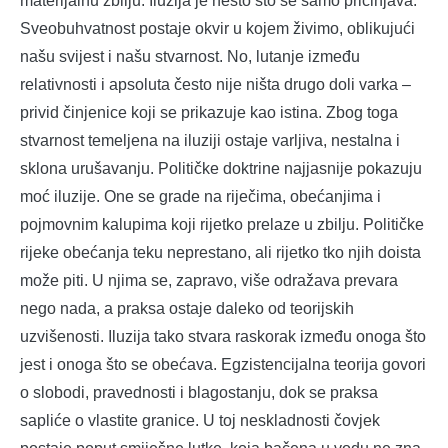
materijalnu zbilju. Iluzija je nešto što se samo pričinjava.
Sveobuhvatnost postaje okvir u kojem živimo, oblikujući
našu svijest i našu stvarnost. No, lutanje između
relativnosti i apsoluta često nije ništa drugo doli varka –
privid činjenice koji se prikazuje kao istina. Zbog toga
stvarnost temeljena na iluziji ostaje varljiva, nestalna i
sklona urušavanju. Političke doktrine najjasnije pokazuju
moć iluzije. One se grade na riječima, obećanjima i
pojmovnim kalupima koji rijetko prelaze u zbilju. Političke
rijeke obećanja teku neprestano, ali rijetko tko njih doista
može piti. U njima se, zapravo, više odražava prevara
nego nada, a praksa ostaje daleko od teorijskih
uzvišenosti. Iluzija tako stvara raskorak između onoga što
jest i onoga što se obećava. Egzistencijalna teorija govori
o slobodi, pravednosti i blagostanju, dok se praksa
sapliće o vlastite granice. U toj neskladnosti čovjek