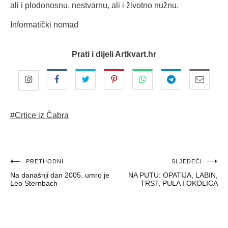
ali i plodonosnu, nestvarnu, ali i životno nužnu.
Informatički nomad
Prati i dijeli Artkvart.hr
#Crtice iz Čabra
Navigacija
PRETHODNI
SLJEDEĆI
Na današnji dan 2005. umro je
NA PUTU: OPATIJA, LABIN,
objava
Leo Sternbach
TRST, PULA I OKOLICA