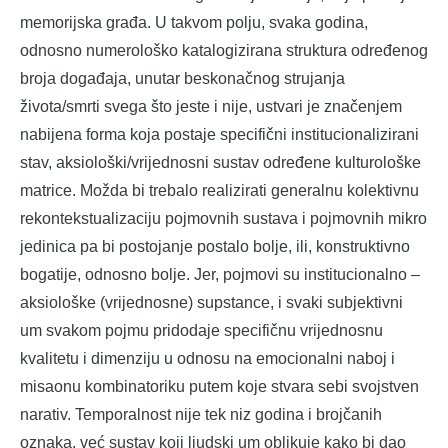
memorijska građa. U takvom polju, svaka godina,
odnosno numerološko katalogizirana struktura određenog
broja događaja, unutar beskonačnog strujanja
života/smrti svega što jeste i nije, ustvari je značenjem
nabijena forma koja postaje specifični institucionalizirani
stav, aksiološki/vrijednosni sustav određene kulturološke
matrice. Možda bi trebalo realizirati generalnu kolektivnu
rekontekstualizaciju pojmovnih sustava i pojmovnih mikro
jedinica pa bi postojanje postalo bolje, ili, konstruktivno
bogatije, odnosno bolje. Jer, pojmovi su institucionalno –
aksiološke (vrijednosne) supstance, i svaki subjektivni
um svakom pojmu pridodaje specifičnu vrijednosnu
kvalitetu i dimenziju u odnosu na emocionalni naboj i
misaonu kombinatoriku putem koje stvara sebi svojstven
narativ. Temporalnost nije tek niz godina i brojčanih
oznaka, već sustav koji ljudski um oblikuje kako bi dao