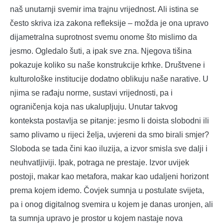
naš unutarnji svemir ima trajnu vrijednost. Ali istina se
često skriva iza zakona refleksije – možda je ona upravo
dijametralna suprotnost svemu onome što mislimo da
jesmo. Ogledalo šuti, a ipak sve zna. Njegova tišina
pokazuje koliko su naše konstrukcije krhke. Društvene i
kulturološke institucije dodatno oblikuju naše narative. U
njima se rađaju norme, sustavi vrijednosti, pa i
ograničenja koja nas ukalupljuju. Unutar takvog
konteksta postavlja se pitanje: jesmo li doista slobodni ili
samo plivamo u rijeci želja, uvjereni da smo birali smjer?
Sloboda se tada čini kao iluzija, a izvor smisla sve dalji i
neuhvatljiviji. Ipak, potraga ne prestaje. Izvor uvijek
postoji, makar kao metafora, makar kao udaljeni horizont
prema kojem idemo. Čovjek sumnja u postulate svijeta,
pa i onog digitalnog svemira u kojem je danas uronjen, ali
ta sumnja upravo je prostor u kojem nastaje nova