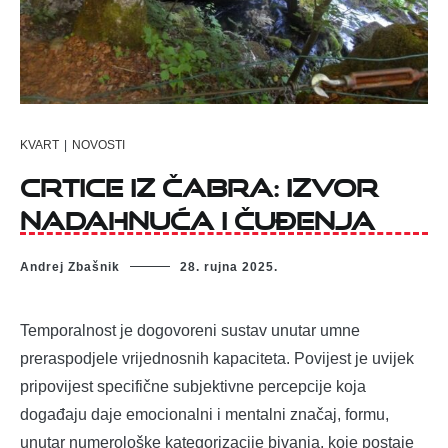
KVART
|
NOVOSTI
Crtice iz Čabra: Izvor
nadahnuća i čuđenja
Andrej Zbašnik
28. rujna 2025.
Temporalnost je dogovoreni sustav unutar umne
preraspodjele vrijednosnih kapaciteta. Povijest je uvijek
pripovijest specifične subjektivne percepcije koja
događaju daje emocionalni i mentalni značaj, formu,
unutar numerološke kategorizacije bivanja, koje postaje