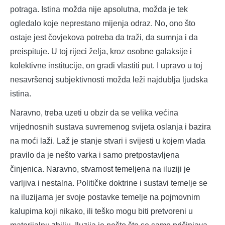
potraga. Istina možda nije apsolutna, možda je tek
ogledalo koje neprestano mijenja odraz. No, ono što
ostaje jest čovjekova potreba da traži, da sumnja i da
preispituje. U toj rijeci želja, kroz osobne galaksije i
kolektivne institucije, on gradi vlastiti put. I upravo u toj
nesavršenoj subjektivnosti možda leži najdublja ljudska
istina.
Naravno, treba uzeti u obzir da se velika većina
vrijednosnih sustava suvremenog svijeta oslanja i bazira
na moći laži. Laž je stanje stvari i svijesti u kojem vlada
pravilo da je nešto varka i samo pretpostavljena
činjenica. Naravno, stvarnost temeljena na iluziji je
varljiva i nestalna. Političke doktrine i sustavi temelje se
na iluzijama jer svoje postavke temelje na pojmovnim
kalupima koji nikako, ili teško mogu biti pretvoreni u