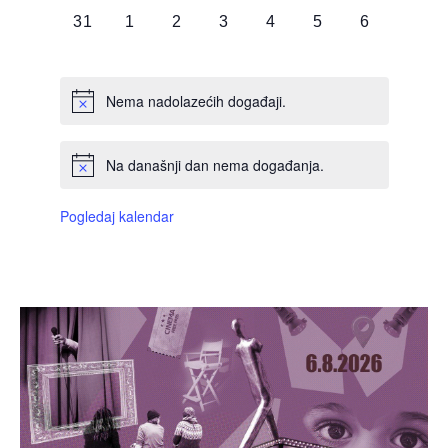
0
0
0
0
0
0
0
31
1
2
3
4
5
6
DOGAĐAJI,
DOGAĐAJI,
DOGAĐAJI,
DOGAĐAJI,
DOGAĐAJI,
DOGAĐAJI,
DOGAĐAJI
Nema nadolazećih događaji.
Na današnji dan nema događanja.
Pogledaj kalendar