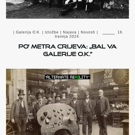
|
Galerija O.K.
|
Izložbe
|
Najava
|
Novosti
|
16.
travnja 2024.
Po’ metra crijeva: „Bal va
Galerije O.K.”