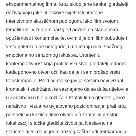
eksperimentalnog filma. Kroz sklopljene kapke, gledatelji
doživljavaju jake bljeskove svjetlosti praćene
intenzivnom akustičnom podlogom. Iako film svojom
tematikom i vizualom naizgled poziva na stanje mira,
opuštenosti i kontemplacije, ovim dijelom film pobuđuje i
vrstu potencijalne nelagode, u najmanju ruku snažnog
emocionalno senzornog iskustva. Uronjen u
kontemplativnost koja prati to iskustvo, gledatelj jednom
kada ponovno otvori oči, kao da je i sam prošao vrstu
transformacije. Pred očima se javlja sasvim novi vizual,
kromatski i sadržajno, te saznajemo da se duša utjelovila
u Zanzibaru u tijelu kozlića. Ostatak filma gledatelj, kroz
narativno i vizualno uvjetovano pozicioniranje, prati kroz
perspektivu kozlića, time otvarajući zanimljiv prostor
fokalizaciji s točke gledišta životinja. Nastavno na
staričine riječi da je jedini razlog zašto ljudi reinkarnaciju