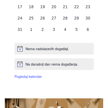
DOGAĐAJI,
DOGAĐAJI,
DOGAĐAJI,
DOGAĐAJI,
DOGAĐAJI,
DOGAĐAJI,
DOGAĐAJI
0
0
0
0
0
0
0
17
18
19
20
21
22
23
DOGAĐAJI,
DOGAĐAJI,
DOGAĐAJI,
DOGAĐAJI,
DOGAĐAJI,
DOGAĐAJI,
DOGAĐAJI
0
0
0
0
0
0
0
24
25
26
27
28
29
30
DOGAĐAJI,
DOGAĐAJI,
DOGAĐAJI,
DOGAĐAJI,
DOGAĐAJI,
DOGAĐAJI,
DOGAĐAJI
0
0
0
0
0
0
0
31
1
2
3
4
5
6
DOGAĐAJI,
DOGAĐAJI,
DOGAĐAJI,
DOGAĐAJI,
DOGAĐAJI,
DOGAĐAJI,
DOGAĐAJI
Nema nadolazećih događaji.
Na današnji dan nema događanja.
Pogledaj kalendar