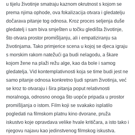
u tijelu životinje smatraju kaznom okrutnost s kojom se
prema njima ophode, ova fokalizacija otvara i gledatelju
dočarava pitanje tog odnosa. Kroz proces seljenja duše
gledatelj i sam biva smješten u točku gledišta životinje,
što otvara prostor promišljanju, ali i empatiziranju sa
životinjama. Tako primjerice scena u kojoj se djeca igraju
s morskim rakom natežući ga budi nelagodu, a škare
kojom žene na plaži režu alge, kao da bole i samog
gledatelja. Vid kontemplativnosti koja se time budi jest ne
samo pitanje odnosa konkretno ljudi spram životinja, već
se kroz to otvaraju i šira pitanja poput relativnosti
moralnoga, odnosno onoga što uopće pripada u prostor
promišljanja o istom. Film koji se svakako isplatilo
pogledati na filmskom platnu kino dvorane, pruža
iskustvo koje opravdava velike hvale kritičara, a isto tako i
njegovu najavu kao jedinstvenog filmskog iskustva.