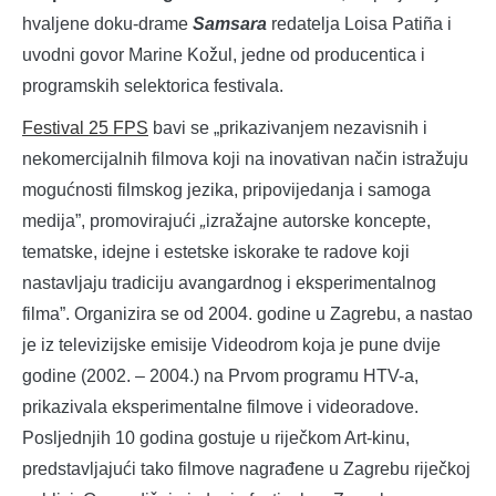
hvaljene doku-drame
Samsara
redatelja Loisa Patiña i
uvodni govor Marine Kožul, jedne od producentica i
programskih selektorica festivala.
Festival 25 FPS
bavi se „prikazivanjem nezavisnih i
nekomercijalnih filmova koji na inovativan način istražuju
mogućnosti filmskog jezika, pripovijedanja i samoga
medija”, promovirajući
„
izražajne autorske koncepte,
tematske, idejne i estetske iskorake te radove koji
nastavljaju tradiciju avangardnog i eksperimental­nog
filma”. Organizira se od 2004. godine u Zagrebu, a nastao
je iz televizijske emisije Videodrom koja je pune dvije
godine (2002. – 2004.) na Prvom programu HTV-a,
prikazivala eksperimentalne filmove i videoradove.
Posljednjih 10 godina gostuje u riječkom Art-kinu,
predstavljajući tako filmove nagrađene u Zagrebu riječkoj