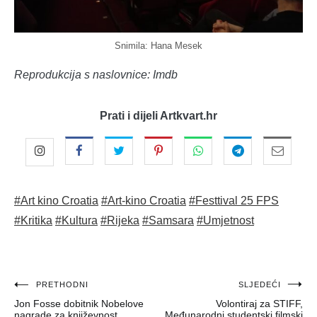
Snimila: Hana Mesek
Reprodukcija s naslovnice: Imdb
Prati i dijeli Artkvart.hr
#Art kino Croatia
#Art-kino Croatia
#Festtival 25 FPS
#Kritika
#Kultura
#Rijeka
#Samsara
#Umjetnost
Navigacija
PRETHODNI
SLJEDEĆI
Jon Fosse dobitnik Nobelove
Volontiraj za STIFF,
objava
nagrade za književnost
Međunarodni studentski filmski