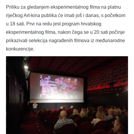
Priliku za gledanjem eksperimentalnog filma na platnu
riječkog Art-kina publika će imati još i danas, s početkom
u 18 sati. Prvi na redu jest program hrvatskog
eksperimentalnog filma, nakon čega se u 20 sati počinje
prikazivati selekcija nagrađenih filmova iz međunarodne
konkurencije.