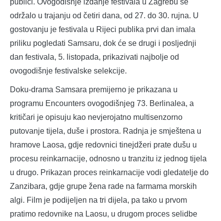
publici. Ovogodišnje izdanje festivala u Zagrebu se
održalo u trajanju od četiri dana, od 27. do 30. rujna. U
gostovanju je festivala u Rijeci publika prvi dan imala
priliku pogledati Samsaru, dok će se drugi i posljednji
dan festivala, 5. listopada, prikazivati najbolje od
ovogodišnje festivalske selekcije.
Doku-drama Samsara premijerno je prikazana u
programu Encounters ovogodišnjeg 73. Berlinalea, a
kritičari je opisuju kao nevjerojatno multisenzorno
putovanje tijela, duše i prostora. Radnja je smještena u
hramove Laosa, gdje redovnici tinejdžeri prate dušu u
procesu reinkarnacije, odnosno u tranzitu iz jednog tijela
u drugo. Prikazan proces reinkarnacije vodi gledatelje do
Zanzibara, gdje grupe žena rade na farmama morskih
algi. Film je podijeljen na tri dijela, pa tako u prvom
pratimo redovnike na Laosu, u drugom proces selidbe