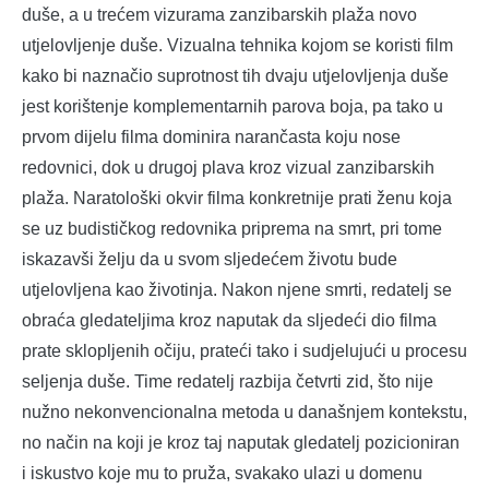
duše, a u trećem vizurama zanzibarskih plaža novo
utjelovljenje duše. Vizualna tehnika kojom se koristi film
kako bi naznačio suprotnost tih dvaju utjelovljenja duše
jest korištenje komplementarnih parova boja, pa tako u
prvom dijelu filma dominira narančasta koju nose
redovnici, dok u drugoj plava kroz vizual zanzibarskih
plaža. Naratološki okvir filma konkretnije prati ženu koja
se uz budističkog redovnika priprema na smrt, pri tome
iskazavši želju da u svom sljedećem životu bude
utjelovljena kao životinja. Nakon njene smrti, redatelj se
obraća gledateljima kroz naputak da sljedeći dio filma
prate sklopljenih očiju, prateći tako i sudjelujući u procesu
seljenja duše. Time redatelj razbija četvrti zid, što nije
nužno nekonvencionalna metoda u današnjem kontekstu,
no način na koji je kroz taj naputak gledatelj pozicioniran
i iskustvo koje mu to pruža, svakako ulazi u domenu