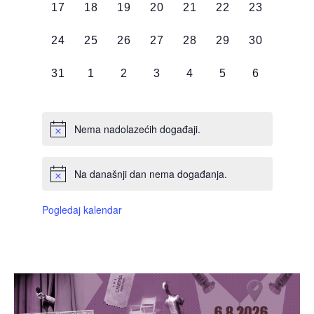
0
0
0
0
0
0
0
17
18
19
20
21
22
23
DOGAĐAJI,
DOGAĐAJI,
DOGAĐAJI,
DOGAĐAJI,
DOGAĐAJI,
DOGAĐAJI,
DOGAĐAJI
0
0
0
0
0
0
0
24
25
26
27
28
29
30
DOGAĐAJI,
DOGAĐAJI,
DOGAĐAJI,
DOGAĐAJI,
DOGAĐAJI,
DOGAĐAJI,
DOGAĐAJI
0
0
0
0
0
0
0
31
1
2
3
4
5
6
DOGAĐAJI,
DOGAĐAJI,
DOGAĐAJI,
DOGAĐAJI,
DOGAĐAJI,
DOGAĐAJI,
DOGAĐAJI
Nema nadolazećih događaji.
Na današnji dan nema događanja.
Pogledaj kalendar