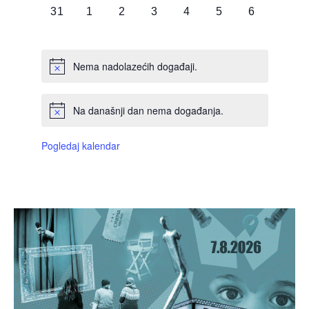
0
0
0
0
0
0
0
31
1
2
3
4
5
6
DOGAĐAJI,
DOGAĐAJI,
DOGAĐAJI,
DOGAĐAJI,
DOGAĐAJI,
DOGAĐAJI,
DOGAĐAJI
Nema nadolazećih događaji.
Na današnji dan nema događanja.
Pogledaj kalendar