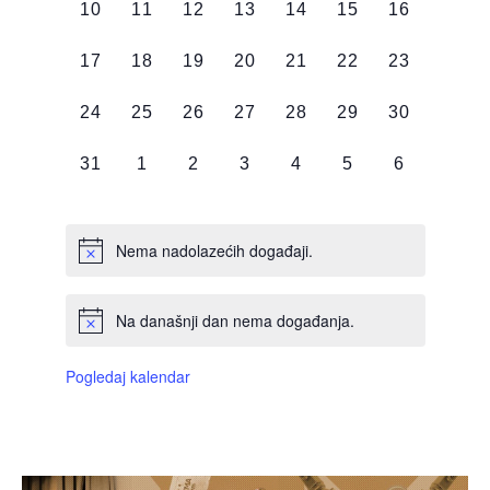
0
0
0
0
0
0
0
10
11
12
13
14
15
16
DOGAĐAJI,
DOGAĐAJI,
DOGAĐAJI,
DOGAĐAJI,
DOGAĐAJI,
DOGAĐAJI,
DOGAĐAJI
0
0
0
0
0
0
0
17
18
19
20
21
22
23
DOGAĐAJI,
DOGAĐAJI,
DOGAĐAJI,
DOGAĐAJI,
DOGAĐAJI,
DOGAĐAJI,
DOGAĐAJI
0
0
0
0
0
0
0
24
25
26
27
28
29
30
DOGAĐAJI,
DOGAĐAJI,
DOGAĐAJI,
DOGAĐAJI,
DOGAĐAJI,
DOGAĐAJI,
DOGAĐAJI
0
0
0
0
0
0
0
31
1
2
3
4
5
6
DOGAĐAJI,
DOGAĐAJI,
DOGAĐAJI,
DOGAĐAJI,
DOGAĐAJI,
DOGAĐAJI,
DOGAĐAJI
Nema nadolazećih događaji.
Na današnji dan nema događanja.
Pogledaj kalendar