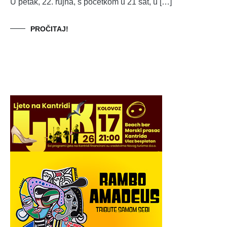
U petak, 22. rujna, s početkom u 21 sat, u […]
PROČITAJ!