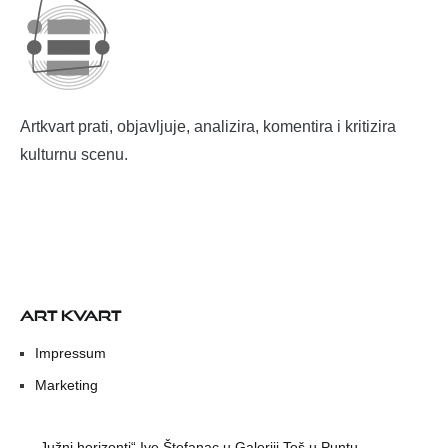
Artkvart prati, objavljuje, analizira, komentira i kritizira
kulturnu scenu.
ART KVART
Impressum
Marketing
„Južni horizonti“ Ive Štefanac u Galeriji Toš u Puntu