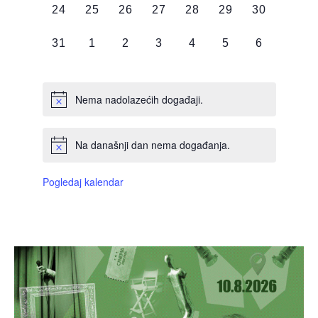
0
0
0
0
0
0
0
24
25
26
27
28
29
30
DOGAĐAJI,
DOGAĐAJI,
DOGAĐAJI,
DOGAĐAJI,
DOGAĐAJI,
DOGAĐAJI,
DOGAĐAJI
0
0
0
0
0
0
0
31
1
2
3
4
5
6
DOGAĐAJI,
DOGAĐAJI,
DOGAĐAJI,
DOGAĐAJI,
DOGAĐAJI,
DOGAĐAJI,
DOGAĐAJI
Nema nadolazećih događaji.
Na današnji dan nema događanja.
Pogledaj kalendar