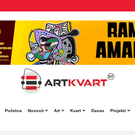
Početna
Novosti
Art
Kvart
Danas
Projekti