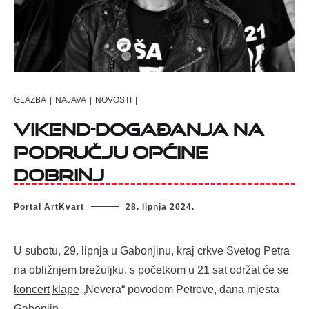
GLAZBA
|
NAJAVA
|
NOVOSTI
|
Vikend-događanja na
području Općine
Dobrinj
Portal ArtKvart
28. lipnja 2024.
U subotu, 29. lipnja u Gabonjinu, kraj crkve Svetog Petra
na obližnjem brežuljku, s početkom u 21 sat održat će se
koncert
klape
„Nevera“ povodom Petrove, dana mjesta
Gabonjin.