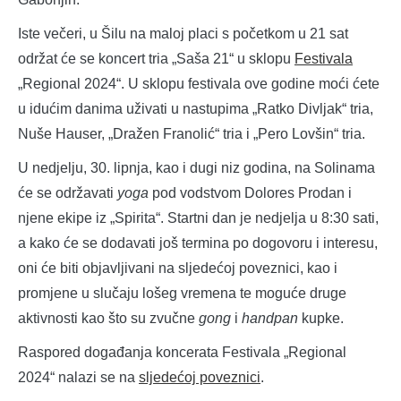
Iste večeri, u Šilu na maloj placi s početkom u 21 sat
održat će se koncert tria „Saša 21“ u sklopu
Festivala
„Regional 2024“. U sklopu festivala ove godine moći ćete
u idućim danima uživati u nastupima „Ratko Divljak“ tria,
Nuše Hauser, „Dražen Franolić“ tria i „Pero Lovšin“ tria.
U nedjelju, 30. lipnja, kao i dugi niz godina, na Solinama
će se održavati
yoga
pod vodstvom Dolores Prodan i
njene ekipe iz „Spirita“. Startni dan je nedjelja u 8:30 sati,
a kako će se dodavati još termina po dogovoru i interesu,
oni će biti objavljivani na sljedećoj poveznici, kao i
promjene u slučaju lošeg vremena te moguće druge
aktivnosti kao što su zvučne
gong
i
handpan
kupke.
Raspored događanja koncerata Festivala „Regional
2024“ nalazi se na
sljedećoj poveznici
.