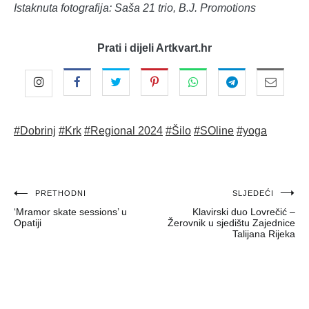
Istaknuta fotografija: Saša 21 trio, B.J. Promotions
Prati i dijeli Artkvart.hr
#Dobrinj
#Krk
#Regional 2024
#Šilo
#SOline
#yoga
Navigacija
PRETHODNI
SLJEDEĆI
‘Mramor skate sessions’ u
Klavirski duo Lovrečić –
objava
Opatiji
Žerovnik u sjedištu Zajednice
Talijana Rijeka