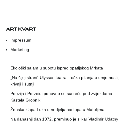
ART KVART
Impressum
Marketing
Ekološki sajam u subotu ispred opatijskog Mrkata
„Na čijoj strani“ Ulysses teatra: Teška pitanja o umjetnosti,
krivnji i šutnji
Poezija i Perzeidi ponovno se susreću pod zvijezdama
Kaštela Grobnik
Ženska klapa Luka u nedjelju nastupa u Matuljima
Na današnji dan 1972. preminuo je slikar Vladimir Udatny