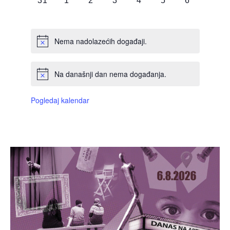
31
1
2
3
4
5
6
DOGAĐAJI,
DOGAĐAJI,
DOGAĐAJI,
DOGAĐAJI,
DOGAĐAJI,
DOGAĐAJI,
DOGAĐAJI
Nema nadolazećih događaji.
Na današnji dan nema događanja.
Pogledaj kalendar