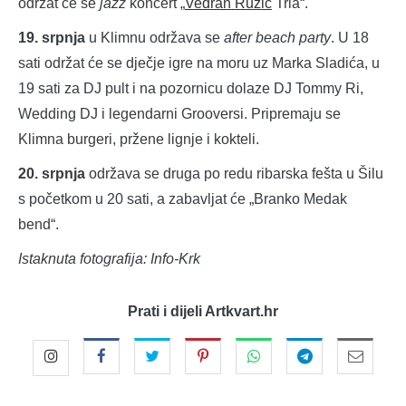
održat će se
jazz
koncert „
Vedran Ružić
Tria“.
19. srpnja
u Klimnu održava se
after beach party
. U 18
sati održat će se dječje igre na moru uz Marka Sladića, u
19 sati za DJ pult i na pozornicu dolaze DJ Tommy Ri,
Wedding DJ i legendarni Grooversi. Pripremaju se
Klimna burgeri, pržene lignje i kokteli.
20. srpnja
održava se druga po redu ribarska fešta u Šilu
s početkom u 20 sati, a zabavljat će „Branko Medak
bend“.
Istaknuta fotografija: Info-Krk
Prati i dijeli Artkvart.hr