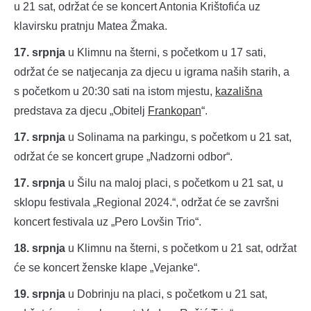
u 21 sat, održat će se koncert Antonia Krištofića uz
klavirsku pratnju Matea Žmaka.
17. srpnja
u Klimnu na šterni, s početkom u 17 sati,
održat će se natjecanja za djecu u igrama naših starih, a
s početkom u 20:30 sati na istom mjestu,
kazališna
predstava za djecu „Obitelj
Frankopan
“.
17. srpnja
u Solinama na parkingu, s početkom u 21 sat,
održat će se koncert grupe „Nadzorni odbor“.
17. srpnja
u Šilu na maloj placi, s početkom u 21 sat, u
sklopu festivala „Regional 2024.“, održat će se završni
koncert festivala uz „Pero Lovšin Trio“.
18. srpnja
u Klimnu na šterni, s početkom u 21 sat, održat
će se koncert ženske klape „Vejanke“.
19. srpnja
u Dobrinju na placi, s početkom u 21 sat,