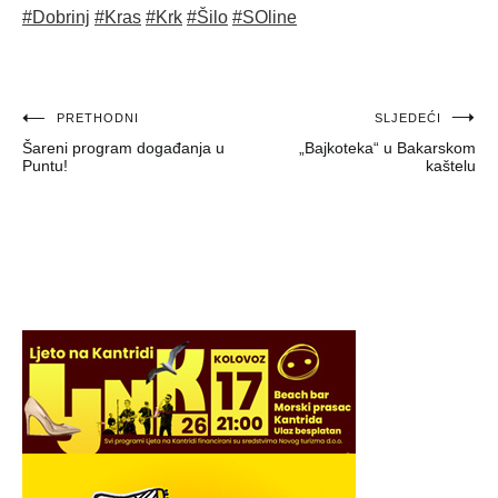
#Dobrinj
#Kras
#Krk
#Šilo
#SOline
Navigacija
PRETHODNI
SLJEDEĆI
Šareni program događanja u
„Bajkoteka“ u Bakarskom
objava
Puntu!
kaštelu