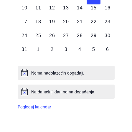
DOGAĐAJI,
DOGAĐAJI,
DOGAĐAJI,
DOGAĐAJI,
DOGAĐAJI,
DOGAĐAJI,
DOGAĐAJI
0
0
0
0
0
0
0
10
11
12
13
14
15
16
DOGAĐAJI,
DOGAĐAJI,
DOGAĐAJI,
DOGAĐAJI,
DOGAĐAJI,
DOGAĐAJI,
DOGAĐAJI
0
0
0
0
0
0
0
17
18
19
20
21
22
23
DOGAĐAJI,
DOGAĐAJI,
DOGAĐAJI,
DOGAĐAJI,
DOGAĐAJI,
DOGAĐAJI,
DOGAĐAJI
0
0
0
0
0
0
0
24
25
26
27
28
29
30
DOGAĐAJI,
DOGAĐAJI,
DOGAĐAJI,
DOGAĐAJI,
DOGAĐAJI,
DOGAĐAJI,
DOGAĐAJI
0
0
0
0
0
0
0
31
1
2
3
4
5
6
DOGAĐAJI,
DOGAĐAJI,
DOGAĐAJI,
DOGAĐAJI,
DOGAĐAJI,
DOGAĐAJI,
DOGAĐAJI
Nema nadolazećih događaji.
Na današnji dan nema događanja.
Pogledaj kalendar