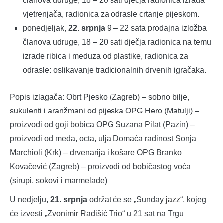
članova udruge, 18 – 20 sati dječja radionica izrada
vjetrenjača, radionica za odrasle crtanje pijeskom.
ponedjeljak,
22. srpnja
9 – 22 sata prodajna izložba
članova udruge, 18 – 20 sati dječja radionica na temu
izrade ribica i meduza od plastike, radionica za
odrasle: oslikavanje tradicionalnih drvenih igračaka.
Popis izlagača: Obrt Pjesko (Zagreb) – sobno bilje,
sukulenti i aranžmani od pijeska OPG Hero (Matulji) –
proizvodi od goji bobica OPG Suzana Pilat (Pazin) –
proizvodi od meda, octa, ulja Domaća radinost Sonja
Marchioli (Krk) – drvenarija i košare OPG Branko
Kovačević (Zagreb) – proizvodi od bobičastog voća
(sirupi, sokovi i marmelade)
U nedjelju,
21. srpnja
održat će se „Sunday
jazz
“, kojeg
će izvesti „Zvonimir Radišić Trio“ u 21 sat na Trgu