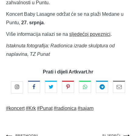
zahvalnosti u Puntu.
Koncert Baby Lasagne održat će se na plaži Medane u
Puntu,
27. srpnja
.
Više informacija nalazi se na
sljedećoj poveznici
.
Istaknuta fotografija: Radionica izrade skulptura od
naplavina, TZ Punat
Prati i dijeli Artkvart.hr
#koncert
#Krk
#Punat
#radionica
#sajam
PRETHODNI
SLJEDEĆI