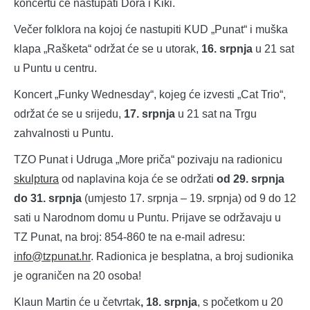
koncertu će nastupati Dora i Kiki.
Večer folklora na kojoj će nastupiti KUD „Punat“ i muška
klapa „Rašketa“ održat će se u utorak,
16. srpnja
u 21 sat
u Puntu u centru.
Koncert „Funky Wednesday“, kojeg će izvesti „Cat Trio“,
održat će se u srijedu,
17. srpnja
u 21 sat na Trgu
zahvalnosti u Puntu.
TZO Punat i Udruga „More priča“ pozivaju na radionicu
skulptura
od naplavina koja će se održati
od 29. srpnja
do 31. srpnja
(umjesto 17. srpnja – 19. srpnja) od 9 do 12
sati u Narodnom domu u Puntu. Prijave se održavaju u
TZ Punat, na broj: 854-860 te na e-mail adresu:
info@tzpunat.hr
. Radionica je besplatna, a broj sudionika
je ograničen na 20 osoba!
Klaun Martin će u četvrtak
, 18. srpnja
, s početkom u 20