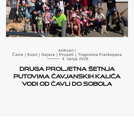
ArtKvart i
Čavle
|
Kvart
|
Najava
|
Projekti
|
Tragovima Frankopana
4. lipnja 2026.
Druga proljetna šetnja
Putovima čavjanskih kalića
vodi od Čavli do Sobola