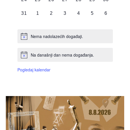
DOGAĐAJI,
DOGAĐAJI,
DOGAĐAJI,
DOGAĐAJI,
DOGAĐAJI,
DOGAĐAJI,
DOGAĐAJI
0
0
0
0
0
0
0
31
1
2
3
4
5
6
DOGAĐAJI,
DOGAĐAJI,
DOGAĐAJI,
DOGAĐAJI,
DOGAĐAJI,
DOGAĐAJI,
DOGAĐAJI
Nema nadolazećih događaji.
Na današnji dan nema događanja.
Pogledaj kalendar