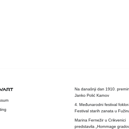
KVART
Na današnji dan 1910. premin
Janko Polić Kamov
ssum
4. Međunarodni festival foklora
ting
Festival starih zanata u Fuži
Marina Fernežir u Crikvenici
predstavila „Hommage grado