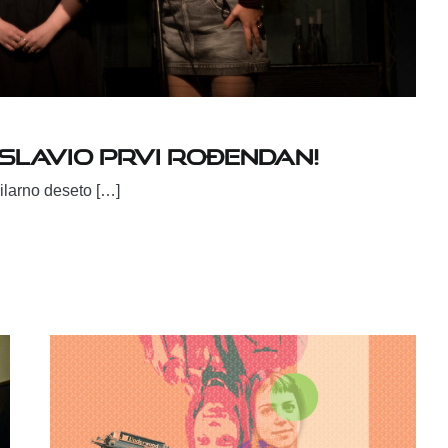
slavio prvi rođendan!
ilarno deseto […]