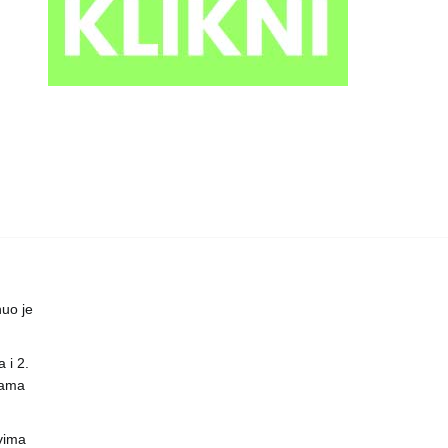
uo je
 i 2.
nama
vima