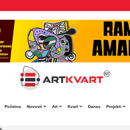
Početna
Novosti
Art
Kvart
Danas
Projekti