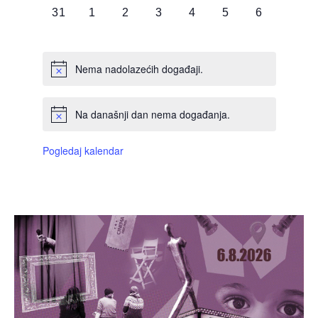
0
0
0
0
0
0
0
31
1
2
3
4
5
6
DOGAĐAJI,
DOGAĐAJI,
DOGAĐAJI,
DOGAĐAJI,
DOGAĐAJI,
DOGAĐAJI,
DOGAĐAJI
Nema nadolazećih događaji.
Na današnji dan nema događanja.
Pogledaj kalendar