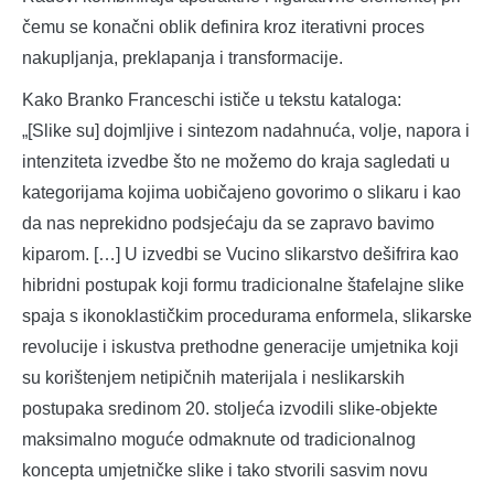
čemu se konačni oblik definira kroz iterativni proces
nakupljanja, preklapanja i transformacije.
Kako Branko Franceschi ističe u tekstu kataloga:
„[Slike su] dojmljive i sintezom nadahnuća, volje, napora i
intenziteta izvedbe što ne možemo do kraja sagledati u
kategorijama kojima uobičajeno govorimo o slikaru i kao
da nas neprekidno podsjećaju da se zapravo bavimo
kiparom. […] U izvedbi se Vucino slikarstvo dešifrira kao
hibridni postupak koji formu tradicionalne štafelajne slike
spaja s ikonoklastičkim procedurama enformela, slikarske
revolucije i iskustva prethodne generacije umjetnika koji
su korištenjem netipičnih materijala i neslikarskih
postupaka sredinom 20. stoljeća izvodili slike-objekte
maksimalno moguće odmaknute od tradicionalnog
koncepta umjetničke slike i tako stvorili sasvim novu