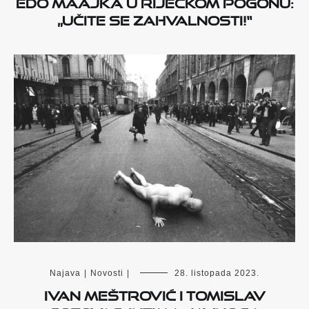
Edo Maajka u riječkom Pogonu:
„Učite se zahvalnosti!“
Najava
|
Novosti
|
28. listopada 2023.
Ivan Meštrović i Tomislav