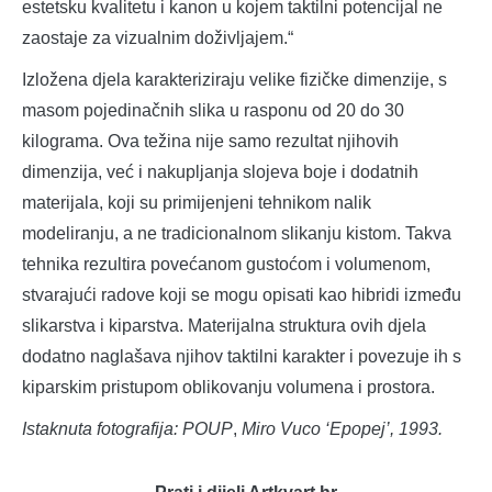
estetsku kvalitetu i kanon u kojem taktilni potencijal ne
zaostaje za vizualnim doživljajem.“
Izložena djela karakteriziraju velike fizičke dimenzije, s
masom pojedinačnih slika u rasponu od 20 do 30
kilograma. Ova težina nije samo rezultat njihovih
dimenzija, već i nakupljanja slojeva boje i dodatnih
materijala, koji su primijenjeni tehnikom nalik
modeliranju, a ne tradicionalnom slikanju kistom. Takva
tehnika rezultira povećanom gustoćom i volumenom,
stvarajući radove koji se mogu opisati kao hibridi između
slikarstva i kiparstva. Materijalna struktura ovih djela
dodatno naglašava njihov taktilni karakter i povezuje ih s
kiparskim pristupom oblikovanju volumena i prostora.
Istaknuta fotografija: POUP
,
Miro Vuco ‘Epopej’, 1993.