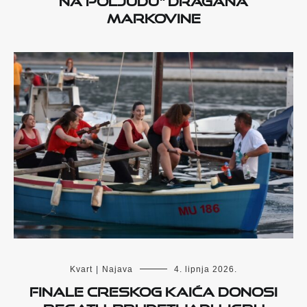
Markovine
Kvart
|
Najava
4. lipnja 2026.
Finale Creskog kaića donosi
regatu, brudetijadu, igru