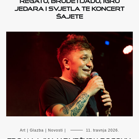
jedara i svjetla te koncert
Šajete
Art
|
Glazba
|
Novosti
|
11. travnja 2026.