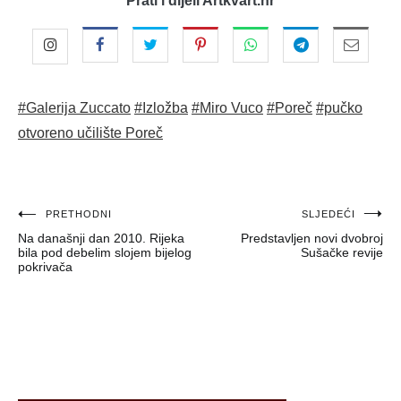
Prati i dijeli Artkvart.hr
#Galerija Zuccato
#Izložba
#Miro Vuco
#Poreč
#pučko
otvoreno učilište Poreč
Navigacija
PRETHODNI
SLJEDEĆI
Na današnji dan 2010. Rijeka
Predstavljen novi dvobroj
objava
bila pod debelim slojem bijelog
Sušačke revije
pokrivača