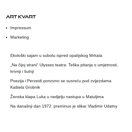
ART KVART
Impressum
Marketing
Ekološki sajam u subotu ispred opatijskog Mrkata
„Na čijoj strani“ Ulysses teatra: Teška pitanja o umjetnosti,
krivnji i šutnji
Poezija i Perzeidi ponovno se susreću pod zvijezdama
Kaštela Grobnik
Ženska klapa Luka u nedjelju nastupa u Matuljima
Na današnji dan 1972. preminuo je slikar Vladimir Udatny