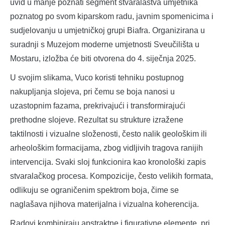
uvid u manje poznati segment stvaralaštva umjetnika
poznatog po svom kiparskom radu, javnim spomenicima i
sudjelovanju u umjetničkoj grupi Biafra. Organizirana u
suradnji s Muzejom moderne umjetnosti Sveučilišta u
Mostaru, izložba će biti otvorena do 4. siječnja 2025.
U svojim slikama, Vuco koristi tehniku postupnog
nakupljanja slojeva, pri čemu se boja nanosi u
uzastopnim fazama, prekrivajući i transformirajući
prethodne slojeve. Rezultat su strukture izražene
taktilnosti i vizualne složenosti, često nalik geološkim ili
arheološkim formacijama, zbog vidljivih tragova ranijih
intervencija. Svaki sloj funkcionira kao kronološki zapis
stvaralačkog procesa. Kompozicije, često velikih formata,
odlikuju se ograničenim spektrom boja, čime se
naglašava njihova materijalna i vizualna koherencija.
Radovi kombiniraju apstraktne i figurativne elemente, pri