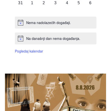
0
0
0
0
0
0
0
31
1
2
3
4
5
6
DOGAĐAJI,
DOGAĐAJI,
DOGAĐAJI,
DOGAĐAJI,
DOGAĐAJI,
DOGAĐAJI,
DOGAĐAJI
Nema nadolazećih događaji.
Na današnji dan nema događanja.
Pogledaj kalendar