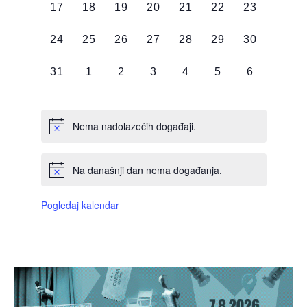
0
0
0
0
0
0
0
17
18
19
20
21
22
23
DOGAĐAJI,
DOGAĐAJI,
DOGAĐAJI,
DOGAĐAJI,
DOGAĐAJI,
DOGAĐAJI,
DOGAĐAJI
0
0
0
0
0
0
0
24
25
26
27
28
29
30
DOGAĐAJI,
DOGAĐAJI,
DOGAĐAJI,
DOGAĐAJI,
DOGAĐAJI,
DOGAĐAJI,
DOGAĐAJI
0
0
0
0
0
0
0
31
1
2
3
4
5
6
DOGAĐAJI,
DOGAĐAJI,
DOGAĐAJI,
DOGAĐAJI,
DOGAĐAJI,
DOGAĐAJI,
DOGAĐAJI
Nema nadolazećih događaji.
Na današnji dan nema događanja.
Pogledaj kalendar