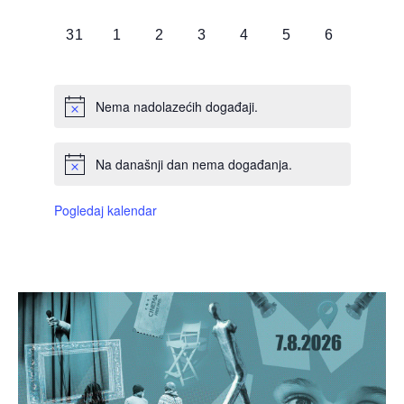
DOGAĐAJI,
DOGAĐAJI,
DOGAĐAJI,
DOGAĐAJI,
DOGAĐAJI,
DOGAĐAJI,
DOGAĐAJI
0
0
0
0
0
0
0
31
1
2
3
4
5
6
DOGAĐAJI,
DOGAĐAJI,
DOGAĐAJI,
DOGAĐAJI,
DOGAĐAJI,
DOGAĐAJI,
DOGAĐAJI
Nema nadolazećih događaji.
Na današnji dan nema događanja.
Pogledaj kalendar