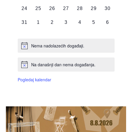
DOGAĐAJI,
DOGAĐAJI,
DOGAĐAJI,
DOGAĐAJI,
DOGAĐAJI,
DOGAĐAJI,
DOGAĐAJI
0
0
0
0
0
0
0
24
25
26
27
28
29
30
DOGAĐAJI,
DOGAĐAJI,
DOGAĐAJI,
DOGAĐAJI,
DOGAĐAJI,
DOGAĐAJI,
DOGAĐAJI
0
0
0
0
0
0
0
31
1
2
3
4
5
6
DOGAĐAJI,
DOGAĐAJI,
DOGAĐAJI,
DOGAĐAJI,
DOGAĐAJI,
DOGAĐAJI,
DOGAĐAJI
Nema nadolazećih događaji.
Na današnji dan nema događanja.
Pogledaj kalendar