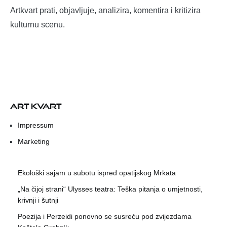
Artkvart prati, objavljuje, analizira, komentira i kritizira
kulturnu scenu.
ART KVART
Impressum
Marketing
Ekološki sajam u subotu ispred opatijskog Mrkata
„Na čijoj strani“ Ulysses teatra: Teška pitanja o umjetnosti,
krivnji i šutnji
Poezija i Perzeidi ponovno se susreću pod zvijezdama