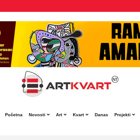
Početna
Novosti
Art
Kvart
Danas
Projekti