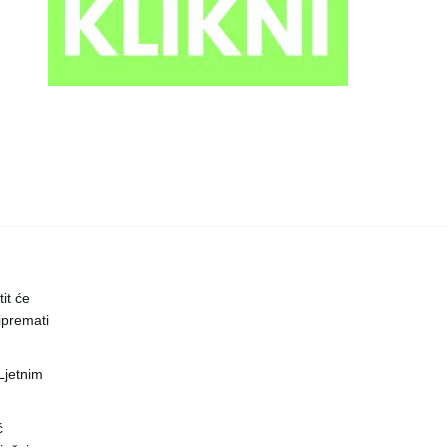
it će
ipremati
 Ljetnim
ć