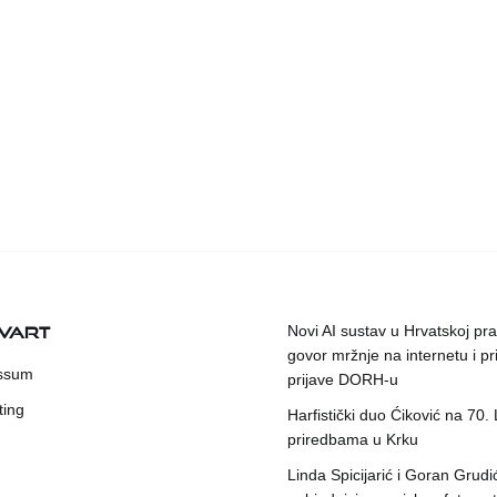
KVART
Novi AI sustav u Hrvatskoj prat
govor mržnje na internetu i pr
ssum
prijave DORH-u
ting
Harfistički duo Ćiković na 70.
priredbama u Krku
Linda Spicijarić i Goran Grudi