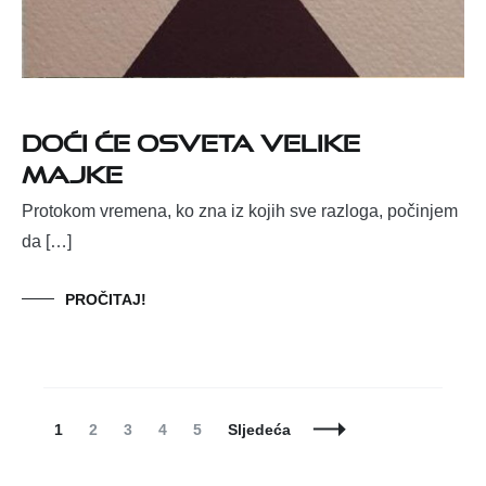
DOĆI ĆE OSVETA VELIKE
MAJKE
Protokom vremena, ko zna iz kojih sve razloga, počinjem
da […]
PROČITAJ!
Posts
Page
Page
Page
Page
Page
1
2
3
4
5
Sljedeća
Navigation