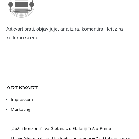
Artkvart prati, objavljuje, analizira, komentira i kritizira
kulturnu scenu.
ART KVART
Impressum
Marketing
„Južni horizonti“ Ive Štefanac u Galeriji Toš u Puntu
Damir Stojnić izlaže „Unidentity: intervencije“ u Galeriji Turnac