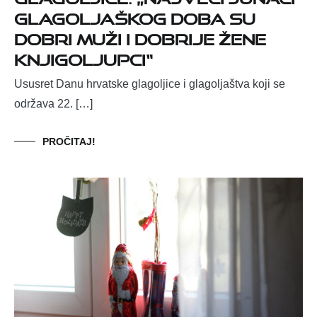
glagoljaškog doba su
dobri muži i dobrije žene
knjigoljupci“
Ususret Danu hrvatske glagoljice i glagoljaštva koji se
održava 22. […]
PROČITAJ!