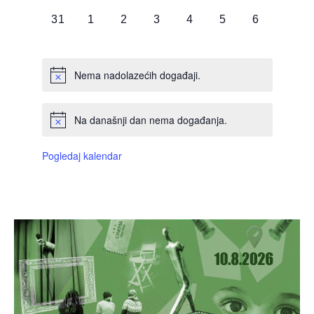
DOGAĐAJI,
DOGAĐAJI,
DOGAĐAJI,
DOGAĐAJI,
DOGAĐAJI,
DOGAĐAJI,
DOGAĐAJI
0
0
0
0
0
0
0
31
1
2
3
4
5
6
DOGAĐAJI,
DOGAĐAJI,
DOGAĐAJI,
DOGAĐAJI,
DOGAĐAJI,
DOGAĐAJI,
DOGAĐAJI
Nema nadolazećih događaji.
Na današnji dan nema događanja.
Pogledaj kalendar