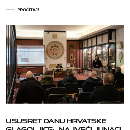
PROČITAJ!
Ususret danu hrvatske
glagoljice: „Najveći junaci