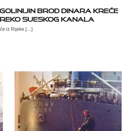
ugolinijin brod Dinara kreće
u preko Sueskog kanala
će iz Rijeke […]