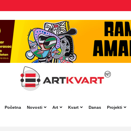
Početna
Novosti
Art
Kvart
Danas
Projekti