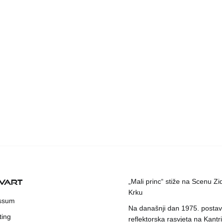
KVART
„Mali princ“ stiže na Scenu Zi
Krku
ssum
Na današnji dan 1975. postavl
ting
reflektorska rasvjeta na Kantri