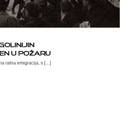
golinijin
ten u požaru
a ratna emigracija, s […]