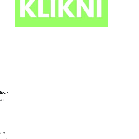
 Šivak
 i
 do