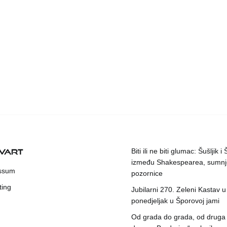
KVART
Biti ili ne biti glumac: Šušljik i
između Shakespearea, sumnje
ssum
pozornice
ting
Jubilarni 270. Zeleni Kastav u
ponedjeljak u Šporovoj jami
Od grada do grada, od druga