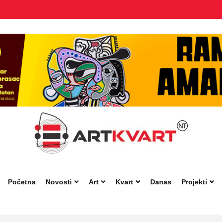
Početna
Novosti
Art
Kvart
Danas
Projekti