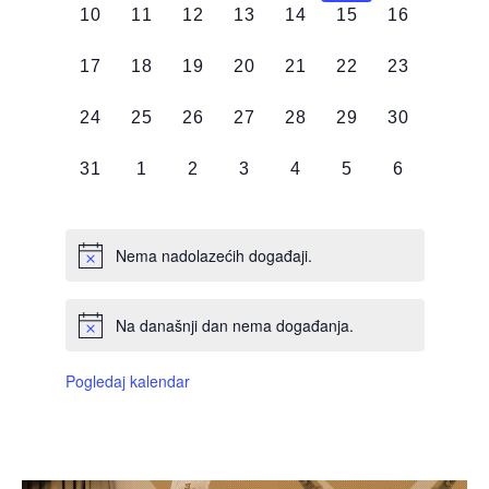
0
0
0
0
0
0
0
10
11
12
13
14
15
16
DOGAĐAJI,
DOGAĐAJI,
DOGAĐAJI,
DOGAĐAJI,
DOGAĐAJI,
DOGAĐAJI,
DOGAĐAJI
0
0
0
0
0
0
0
17
18
19
20
21
22
23
DOGAĐAJI,
DOGAĐAJI,
DOGAĐAJI,
DOGAĐAJI,
DOGAĐAJI,
DOGAĐAJI,
DOGAĐAJI
0
0
0
0
0
0
0
24
25
26
27
28
29
30
DOGAĐAJI,
DOGAĐAJI,
DOGAĐAJI,
DOGAĐAJI,
DOGAĐAJI,
DOGAĐAJI,
DOGAĐAJI
0
0
0
0
0
0
0
31
1
2
3
4
5
6
DOGAĐAJI,
DOGAĐAJI,
DOGAĐAJI,
DOGAĐAJI,
DOGAĐAJI,
DOGAĐAJI,
DOGAĐAJI
Nema nadolazećih događaji.
Na današnji dan nema događanja.
Pogledaj kalendar