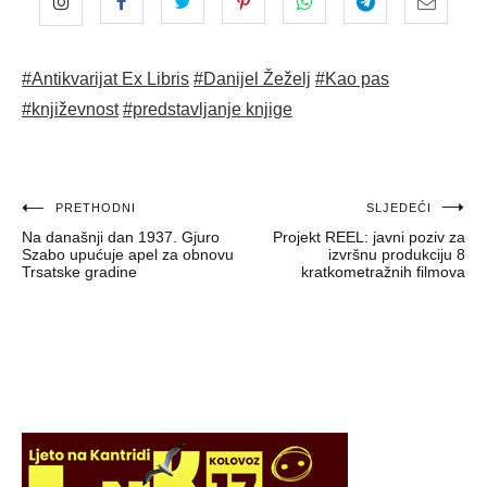
#Antikvarijat Ex Libris
#Danijel Žeželj
#Kao pas
#književnost
#predstavljanje knjige
Navigacija
PRETHODNI
SLJEDEĆI
Na današnji dan 1937. Gjuro
Projekt REEL: javni poziv za
objava
Szabo upućuje apel za obnovu
izvršnu produkciju 8
Trsatske gradine
kratkometražnih filmova