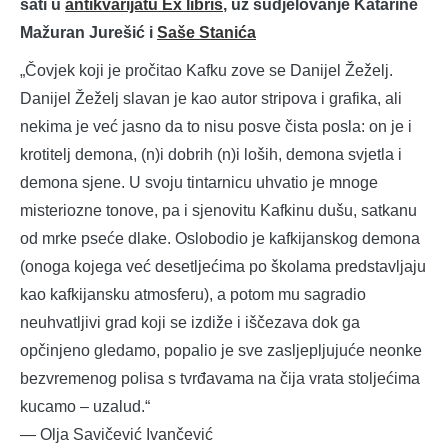
sati u
antikvarijatu Ex libris
, uz sudjelovanje Katarine
Mažuran Jurešić i
Saše Stanića
„Čovjek koji je pročitao Kafku zove se Danijel Žeželj.
Danijel Žeželj slavan je kao autor stripova i grafika, ali
nekima je već jasno da to nisu posve čista posla: on je i
krotitelj demona, (n)i dobrih (n)i loših, demona svjetla i
demona sjene. U svoju tintarnicu uhvatio je mnoge
misteriozne tonove, pa i sjenovitu Kafkinu dušu, satkanu
od mrke pseće dlake. Oslobodio je kafkijanskog demona
(onoga kojega već desetljećima po školama predstavljaju
kao kafkijansku atmosferu), a potom mu sagradio
neuhvatljivi grad koji se izdiže i iščezava dok ga
opčinjeno gledamo, popalio je sve zasljepljujuće neonke
bezvremenog polisa s tvrđavama na čija vrata stoljećima
kucamo – uzalud.“
— Olja Savičević Ivančević