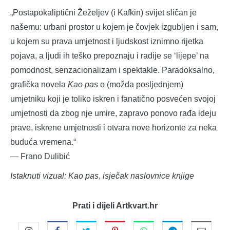
„Postapokaliptični Žeželjev (i Kafkin) svijet sličan je
našemu: urbani prostor u kojem je čovjek izgubljen i sam,
u kojem su prava umjetnost i ljudskost iznimno rijetka
pojava, a ljudi ih teško prepoznaju i radije se ‘lijepe’ na
pomodnost, senzacionalizam i spektakle. Paradoksalno,
grafička novela
Kao pas
o (možda posljednjem)
umjetniku koji je toliko iskren i fanatično posvećen svojoj
umjetnosti da zbog nje umire, zapravo ponovo rađa ideju
prave, iskrene umjetnosti i otvara nove horizonte za neka
buduća vremena.“
— Frano Dulibić
Istaknuti vizual: Kao pas
,
isječak naslovnice knjige
Prati i dijeli Artkvart.hr