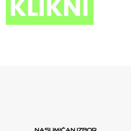
Nasumičan izbor