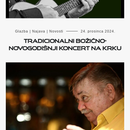
Glazba
|
Najava
|
Novosti
24. prosinca 2024.
Tradicionalni božićno-
novogodišnji koncert na Krku