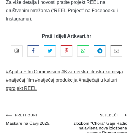
Za više detalja i novosti pratite projekt REEL na
društvenim mrežama (“REEL Project” na Facebooku i
Instagramu).
Prati i dijeli Artkvart.hr
#Apulia Film Commission
#Kvarnerska filmska komisija
#natječaj film
#natječaj produkcija
#natječaji u kulturi
#projekt REEL
Navigacija
PRETHODNI
SLJEDEĆI
Maškare na Čavji 2025.
Izložbom “Chora” Gaje Radić
objava
najavljena nova izložbena
sezona Drugog mora