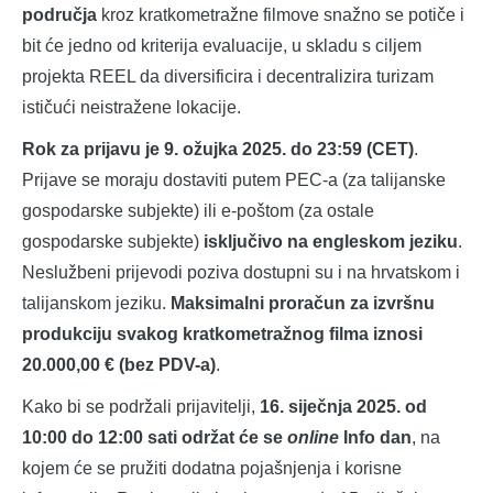
područja
kroz kratkometražne filmove snažno se potiče i
bit će jedno od kriterija evaluacije, u skladu s ciljem
projekta REEL da diversificira i decentralizira turizam
ističući neistražene lokacije.
Rok za prijavu je 9. ožujka 2025. do 23:59 (CET)
.
Prijave se moraju dostaviti putem PEC-a (za talijanske
gospodarske subjekte) ili e-poštom (za ostale
gospodarske subjekte)
isključivo na engleskom jeziku
.
Neslužbeni prijevodi poziva dostupni su i na hrvatskom i
talijanskom jeziku.
Maksimalni proračun za izvršnu
produkciju svakog kratkometražnog filma iznosi
20.000,00 € (bez PDV-a)
.
Kako bi se podržali prijavitelji,
16. siječnja 2025. od
10:00 do 12:00 sati održat će se
online
Info dan
, na
kojem će se pružiti dodatna pojašnjenja i korisne