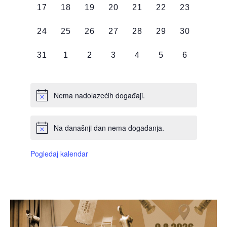
0
0
0
0
0
0
0
17
18
19
20
21
22
23
DOGAĐAJI,
DOGAĐAJI,
DOGAĐAJI,
DOGAĐAJI,
DOGAĐAJI,
DOGAĐAJI,
DOGAĐAJI
0
0
0
0
0
0
0
24
25
26
27
28
29
30
DOGAĐAJI,
DOGAĐAJI,
DOGAĐAJI,
DOGAĐAJI,
DOGAĐAJI,
DOGAĐAJI,
DOGAĐAJI
0
0
0
0
0
0
0
31
1
2
3
4
5
6
DOGAĐAJI,
DOGAĐAJI,
DOGAĐAJI,
DOGAĐAJI,
DOGAĐAJI,
DOGAĐAJI,
DOGAĐAJI
Nema nadolazećih događaji.
Na današnji dan nema događanja.
Pogledaj kalendar