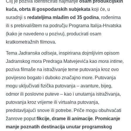
Cilj je poziva identificirati najmanje
osam produkcijskih
kuća, obrta ili gospodarskih subjekata
koji će, u
suradnji s
redateljima mlađim od 35 godina
, rođenima
ili s prebivalištem na području Programa Italija-Hrvatska
(kako je navedeno u pozivu), producirati osam
kratkometražnih filmova.
Tema
Jadranska odiseja
, inspirirana dojmljivim opisom
Jadranskog mora Predraga Matvejevića kao
mora intime,
poziva filmaše na istraživanje teme putovanja kroz ovo
povijesno bogato i duboko značajno more. Putovanja
mogu uključivati fizička putovanja – avanture, bijeg,
odmor ili poslovne puteve – kao i unutarnja istraživanja,
putovanja kroz vrijeme ili virtualna putovanja,
predstavljajući snove ili potrebe. Priče mogu obuhvaćati
žanrove poput
fikcije, drame ili animacije
.
Promicanje
manje poznatih destinacija unutar programskog