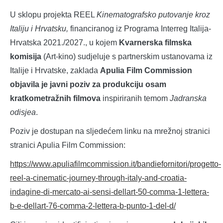
U sklopu projekta REEL
Kinematografsko putovanje kroz
Italiju i Hrvatsku,
financiranog iz Programa Interreg Italija-
Hrvatska 2021./2027., u kojem
Kvarnerska filmska
komisija
(Art-kino) sudjeluje s partnerskim ustanovama iz
Italije i Hrvatske, zaklada
Apulia Film Commission
objavila je javni poziv za produkciju osam
kratkometražnih filmova
inspiriranih temom
Jadranska
odisjea
.
Poziv je dostupan na sljedećem linku na mrežnoj stranici
stranici Apulia Film Commission:
https://www.apuliafilmcommission.it/bandiefornitori/progetto-
reel-a-cinematic-journey-through-italy-and-croatia-
indagine-di-mercato-ai-sensi-dellart-50-comma-1-lettera-
b-e-dellart-76-comma-2-lettera-b-punto-1-del-d/