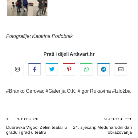
Fotografije: Katarina Podobnik
Prati i dijeli Artkvart.hr
#Branko Cerovac
#Galerija O.K.
#Igor Rukavina
#Izložba
Navigacija
PRETHODNI
SLJEDEĆI
Dubravka Vrgoč: Želim teatar u
24. siječanj: Međunarodni dan
objava
gradu i grad u teatru
obrazovanja