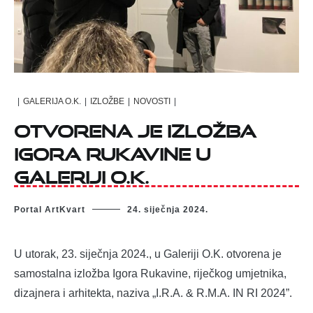
|
GALERIJA O.K.
|
IZLOŽBE
|
NOVOSTI
|
Otvorena je izložba
Igora Rukavine u
Galeriji O.K.
Portal ArtKvart
24. siječnja 2024.
U utorak, 23. siječnja 2024., u Galeriji O.K. otvorena je
samostalna izložba Igora Rukavine, riječkog umjetnika,
dizajnera i arhitekta, naziva „I.R.A. & R.M.A. IN RI 2024”.