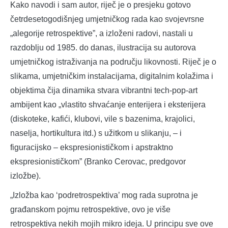
Kako navodi i sam autor, riječ je o presjeku gotovo
četrdesetogodišnjeg umjetničkog rada kao svojevrsne
„alegorije retrospektive”, a izloženi radovi, nastali u
razdoblju od 1985. do danas, ilustracija su autorova
umjetničkog istraživanja na području likovnosti. Riječ je o
slikama, umjetničkim instalacijama, digitalnim kolažima i
objektima čija dinamika stvara vibrantni tech-pop-art
ambijent kao „vlastito shvaćanje enterijera i eksterijera
(diskoteke, kafići, klubovi, vile s bazenima, krajolici,
naselja, hortikultura itd.) s užitkom u slikanju, – i
figuracijsko – ekspresionističkom i apstraktno
ekspresionističkom” (Branko Cerovac, predgovor
izložbe).
„Izložba kao ‘podretrospektiva’ mog rada suprotna je
građanskom pojmu retrospektive, ovo je više
retrospektiva nekih mojih mikro ideja. U principu sve ove