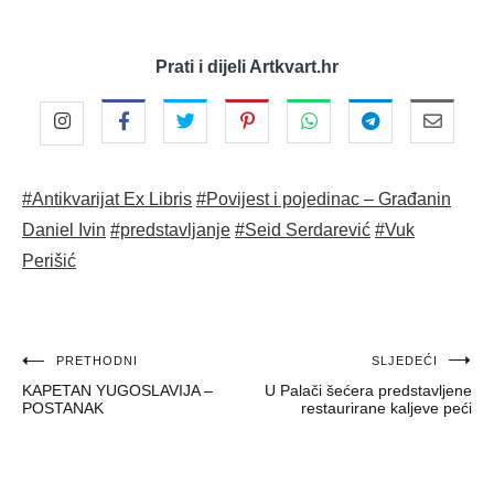
Prati i dijeli Artkvart.hr
#Antikvarijat Ex Libris
#Povijest i pojedinac – Građanin
Daniel Ivin
#predstavljanje
#Seid Serdarević
#Vuk
Perišić
Navigacija
PRETHODNI
SLJEDEĆI
KAPETAN YUGOSLAVIJA –
U Palači šećera predstavljene
objava
POSTANAK
restaurirane kaljeve peći