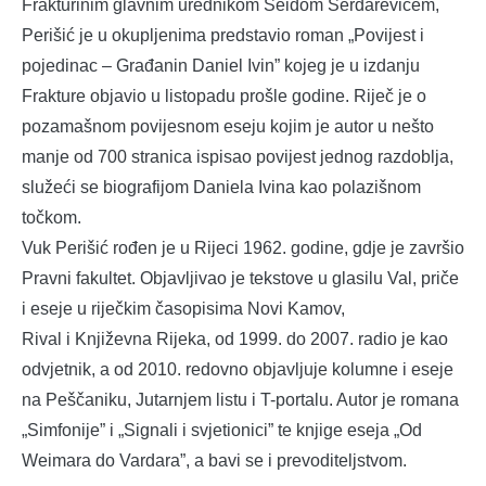
Frakturinim glavnim urednikom Seidom Serdarevićem,
Perišić je u okupljenima predstavio roman „Povijest i
pojedinac – Građanin Daniel Ivin” kojeg je u izdanju
Frakture objavio u listopadu prošle godine. Riječ je o
pozamašnom povijesnom eseju kojim je autor u nešto
manje od 700 stranica ispisao povijest jednog razdoblja,
služeći se biografijom Daniela Ivina kao polazišnom
točkom.
Vuk Perišić rođen je u Rijeci 1962. godine, gdje je završio
Pravni fakultet. Objavljivao je tekstove u glasilu Val, priče
i eseje u riječkim časopisima Novi Kamov,
Rival i Književna Rijeka, od 1999. do 2007. radio je kao
odvjetnik, a od 2010. redovno objavljuje kolumne i eseje
na Peščaniku, Jutarnjem listu i T-portalu. Autor je romana
„Simfonije” i „Signali i svjetionici” te knjige eseja „Od
Weimara do Vardara”, a bavi se i prevoditeljstvom.