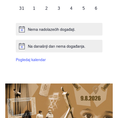
DOGAĐAJI,
DOGAĐAJI,
DOGAĐAJI,
DOGAĐAJI,
DOGAĐAJI,
DOGAĐAJI,
DOGAĐAJI
0
0
0
0
0
0
0
31
1
2
3
4
5
6
DOGAĐAJI,
DOGAĐAJI,
DOGAĐAJI,
DOGAĐAJI,
DOGAĐAJI,
DOGAĐAJI,
DOGAĐAJI
Nema nadolazećih događaji.
Na današnji dan nema događanja.
Pogledaj kalendar