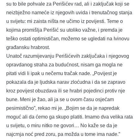
su to bile pohvale za Perišićev rad, ali i zaključak koji se
neizbježno nameće iz njegovih uvida i trenutačnog stanja
u svijetu: mi zaista ništa ne učimo iz povijesti. Teme o
kojima promišlja Perišić su utoliko važne, i premda je
teško ostati optimističan, možemo se ugledati na Ivinovu
građansku hrabrost.
Unatoč razumijevanju Perišićevih zaključaka i njegovog
opravdanog straha za budućnost, nisam ga mogla ne
pitati vidi li ipak u nečemu tračak nade. „Povijest je
pokazala da je ljudska narav zloćudna i da se zapravo
kroz povijest obuzdava ili se hrabri pojedinci protiv nje
bune. Meni je žao, ali ja se u ovom času osjećam
pesimistično”, rekao mi je. „Bojim se da je napredak
moguć ali da ćemo ga skupo platiti. Imamo dva velika rata
u svijetu, o miru nitko ne govori… No kaže se da je
najcrnja noć pred zoru, pa možda u tome ima nade.”