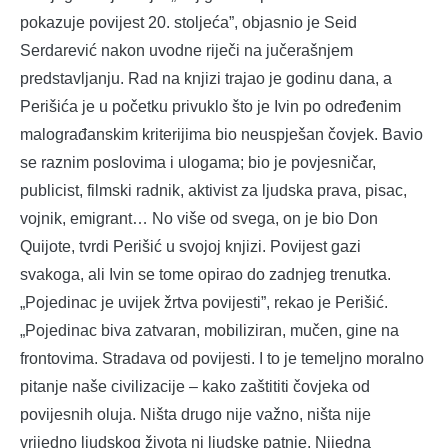
pokazuje povijest 20. stoljeća”, objasnio je Seid
Serdarević nakon uvodne riječi na jučerašnjem
predstavljanju. Rad na knjizi trajao je godinu dana, a
Perišića je u početku privuklo što je Ivin po određenim
malograđanskim kriterijima bio neuspješan čovjek. Bavio
se raznim poslovima i ulogama; bio je povjesničar,
publicist, filmski radnik, aktivist za ljudska prava, pisac,
vojnik, emigrant… No više od svega, on je bio Don
Quijote, tvrdi Perišić u svojoj knjizi. Povijest gazi
svakoga, ali Ivin se tome opirao do zadnjeg trenutka.
„Pojedinac je uvijek žrtva povijesti”, rekao je Perišić.
„Pojedinac biva zatvaran, mobiliziran, mučen, gine na
frontovima. Stradava od povijesti. I to je temeljno moralno
pitanje naše civilizacije – kako zaštititi čovjeka od
povijesnih oluja. Ništa drugo nije važno, ništa nije
vrijedno ljudskog života ni ljudske patnje. Nijedna