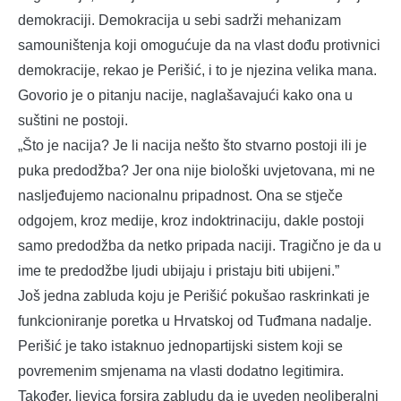
demokraciji. Demokracija u sebi sadrži mehanizam
samouništenja koji omogućuje da na vlast dođu protivnici
demokracije, rekao je Perišić, i to je njezina velika mana.
Govorio je o pitanju nacije, naglašavajući kako ona u
suštini ne postoji.
„Što je nacija? Je li nacija nešto što stvarno postoji ili je
puka predodžba? Jer ona nije biološki uvjetovana, mi ne
nasljeđujemo nacionalnu pripadnost. Ona se stječe
odgojem, kroz medije, kroz indoktrinaciju, dakle postoji
samo predodžba da netko pripada naciji. Tragično je da u
ime te predodžbe ljudi ubijaju i pristaju biti ubijeni.”
Još jedna zabluda koju je Perišić pokušao raskrinkati je
funkcioniranje poretka u Hrvatskoj od Tuđmana nadalje.
Perišić je tako istaknuo jednopartijski sistem koji se
povremenim smjenama na vlasti dodatno legitimira.
Također, ljevica forsira zabludu da je uveden neoliberalni