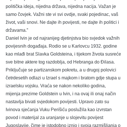
politička ideja, nijedna država, nijedna nacija. Važan je
samo čovjek. Važni ste vi svi ovdje, svaki pojedinac, vaš
život, vaši snovi. Ne dajte ih povijesti, ne dajte ih politici i
državama.”
Daniel Ivin je od najranijeg djetinjstva bio svjedok važnih
povijesnih događaja. Rodio se u Karlovcu 1932. godine
kao mlađi brat Slavka Goldsteina, i tijekom života susreće
sve bitne aktere tog razdoblja, od Hebranga do Đilasa.
Priključuje se partizanskom pokretu, a u drugoj polovici
četrdesetih odlazi u Izrael s majkom i bratom gdje stupa u
izraelsku vojsku. Vraća se nakon nekoliko godina,
mijenja prezime Goldstein u Ivin, i na ovaj ili onaj način
nastavlja bivati svjedokom povijesti. Upravo zato su
Ivinova sjećanja Vuku Perišiću poslužila kao izvrstan
povod i materijal za uranjanje u slojevitu povijest
Jugoslavije, čime je istodobno iznio i svoja razmišljanja o