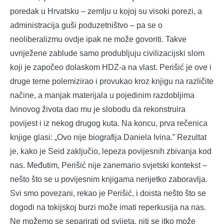
poredak u Hrvatsku – zemlju u kojoj su visoki porezi, a
administracija guši poduzetništvo – pa se o
neoliberalizmu ovdje ipak ne može govoriti. Takve
uvriježene zablude samo produbljuju civilizacijski slom
koji je započeo dolaskom HDZ-a na vlast. Perišić je ove i
druge teme polemizirao i provukao kroz knjigu na različite
načine, a manjak materijala u pojedinim razdobljima
Ivinovog života dao mu je slobodu da rekonstruira
povijest i iz nekog drugog kuta. Na koncu, prva rečenica
knjige glasi: „Ovo nije biografija Daniela Ivina.” Rezultat
je, kako je Seid zaključio, lepeza povijesnih zbivanja kod
nas. Međutim, Perišić nije zanemario svjetski kontekst –
nešto što se u povijesnim knjigama nerijetko zaboravlja.
Svi smo povezani, rekao je Perišić, i doista nešto što se
dogodi na tokijskoj burzi može imati reperkusija na nas.
Ne možemo se separirati od svijeta, niti se itko može