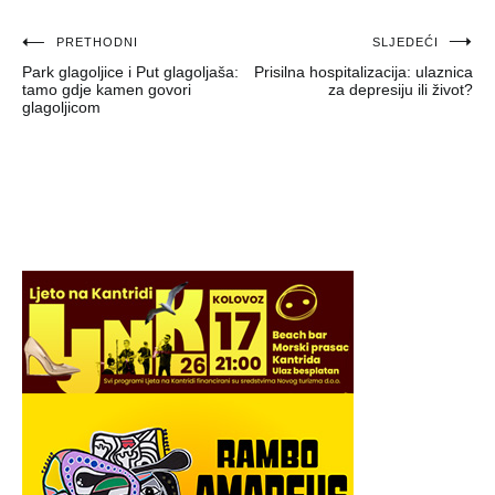
Navigacija
PRETHODNI
SLJEDEĆI
Park glagoljice i Put glagoljaša:
Prisilna hospitalizacija: ulaznica
objava
tamo gdje kamen govori
za depresiju ili život?
glagoljicom