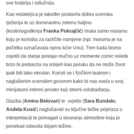
sve hrabrija i odlučnija.
Kao redateljica je također postavila dobra scenska
rješenja te uz dominantnu zelenu haljinu
(kostimografkinja
Franka Pokrajčić
) imala samo maramu
koju je koristila za različite namjene (npr. marama je na
početku označavala njenu kćer Unu). Tren kada bismo
osjetili da stanje postaje mučno uz momente
comic reliefa
brzo bi prebacila na smijeh kao poruku da ne može život
ipak biti tako okrutan. Koristi se i fizičkim teatrom i
naglašenim scenskim govorom kako bi nas svela u svoj
minijaturni intimni prostor koji stremi oslobađanju.
Glazba (
Amina Belovari
) te svjetlo (
Sara Bundalo,
Anđela Kusić
) naglašavali su ključne točke prijelaza u
interpretaciji te pomagali u stvaranju atmosfere koja je
ponekad odavala dojam težine.