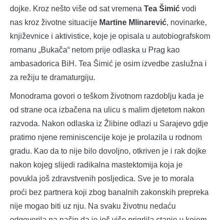
dojke. Kroz nešto više od sat vremena
Tea Šimić
vodi
nas kroz životne situacije
Martine Mlinarević
, novinarke,
književnice i aktivistice, koje je opisala u autobiografskom
romanu „Bukača“ netom prije odlaska u Prag kao
ambasadorica BiH. Tea Šimić je osim izvedbe zaslužna i
za režiju te dramaturgiju.
Monodrama govori o teškom životnom razdoblju kada je
od strane oca izbačena na ulicu s malim djetetom nakon
razvoda. Nakon odlaska iz Žlibine odlazi u Sarajevo gdje
pratimo njene reminiscencije koje je prolazila u rodnom
gradu. Kao da to nije bilo dovoljno, otkriven je i rak dojke
nakon kojeg slijedi radikalna mastektomija koja je
povukla još zdravstvenih posljedica. Sve je to morala
proći bez partnera koji zbog banalnih zakonskih prepreka
nije mogao biti uz nju. Na svaku životnu nedaću
odgovorila na način da je još više prigrlila stanje u kojem