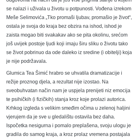
se nalazi i uživala u životu u potpunosti. Vođena izrekom
Meše Selimovića „Tko promaši ljubav, promašio je život“,
ostala je svoja do kraja bez obzira na ishod, ishod je
zaista mogao biti svakakav ako se pita okolinu, srećom
još uvijek postoje ljudi koji imaju širu sliku o životu tako
se život pobrinuo da ode daleko iz sredine (i obitelji) koja
je nije podržavala.
Glumica Tea Šimić hrabro se uhvatila dramatizacije i
režije proznog djela, a rezultat nije izostao. Na
sveobuhvatan način nam je uspjela prenijeti niz emocija
te psihičkih (i fizičkih) stanja kroz koje prolazi autorica.
Krhkog izgleda s velikim smeđim očima u zelenoj haljini
vjerujem da je sve u gledalištu ostavila bez daha.
Ispočetka nesigurna i pomalo preplašena, svoju ulogu je
gradila do samog kraja, a kroz prolaz vremena postajala