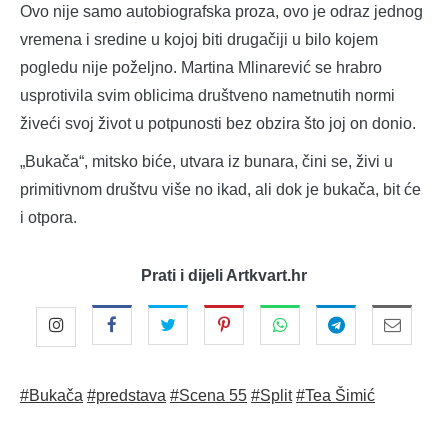
Ovo nije samo autobiografska proza, ovo je odraz jednog
vremena i sredine u kojoj biti drugačiji u bilo kojem
pogledu nije poželjno. Martina Mlinarević se hrabro
usprotivila svim oblicima društveno nametnutih normi
živeći svoj život u potpunosti bez obzira što joj on donio.
„Bukača“, mitsko biće, utvara iz bunara, čini se, živi u
primitivnom društvu više no ikad, ali dok je bukača, bit će
i otpora.
Prati i dijeli Artkvart.hr
#Bukača
#predstava
#Scena 55
#Split
#Tea Šimić