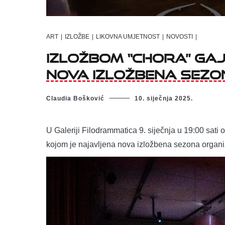
ART
|
IZLOŽBE
|
LIKOVNA UMJETNOST
|
NOVOSTI
|
Izložbom “Chora” Ga
nova izložbena sez
Claudia Bošković
10. siječnja 2025.
U Galeriji Filodrammatica 9. siječnja u 19:00 sati
kojom je najavljena nova izložbena sezona organi