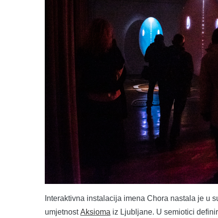
Interaktivna instalacija imena Chora nastala je u 
umjetnost
Aksioma
iz Ljubljane. U semiotici defin