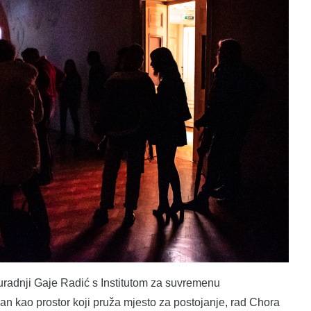
suradnji Gaje Radić s Institutom za suvremenu
iran kao prostor koji pruža mjesto za postojanje, rad Chora