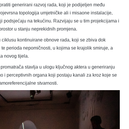
ratiti generirani razvoj rada, koji je podijeljen među
jevrsna topologija umjetničke ali i misaone instalacije,
ji podsjećaju na tekućinu. Razvijaju se u tim projekcijama i
 prostor u stanju neprekidnih promjena.
ciklusu kontinuirane obnove rada, koji se zbiva dok
ije, te perioda nepomičnosti, u kojima se krajolik smiruje, a
 novog tijela.
a promatrača stavlja u ulogu ključnog aktera u generiranju
o i perceptivnih organa koji postaju kanali za kroz koje se
samoreferencijalne stvarnosti.