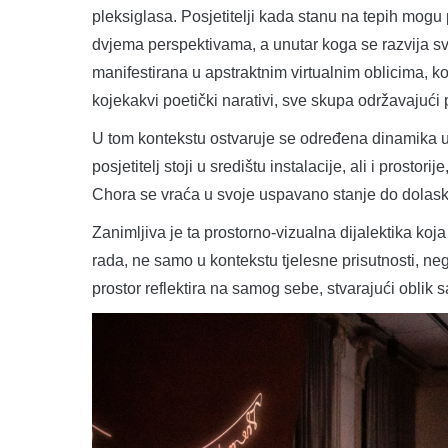
pleksiglasa. Posjetitelji kada stanu na tepih mogu p
dvjema perspektivama, a unutar koga se razvija svo
manifestirana u apstraktnim virtualnim oblicima, ko
kojekakvi poetički narativi, sve skupa održavajući
U tom kontekstu ostvaruje se određena dinamika u 
posjetitelj stoji u središtu instalacije, ali i prostor
Chora se vraća u svoje uspavano stanje do dolaska
Zanimljiva je ta prostorno-vizualna dijalektika koj
rada, ne samo u kontekstu tjelesne prisutnosti, neg
prostor reflektira na samog sebe, stvarajući oblik 