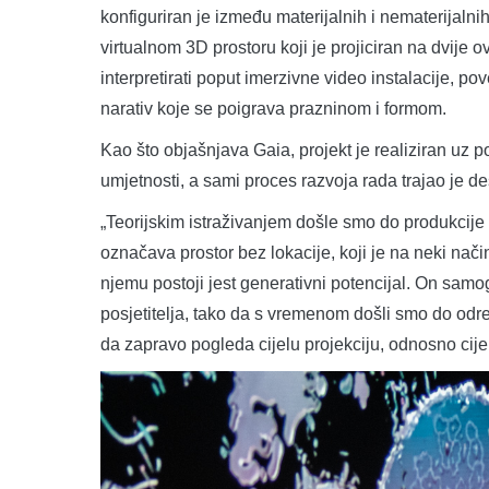
konfiguriran je između materijalnih i nematerijalnih
virtualnom 3D prostoru koji je projiciran na dvije
interpretirati poput imerzivne video instalacije, pove
narativ koje se poigrava prazninom i formom.
Kao što objašnjava Gaia, projekt je realiziran uz
umjetnosti, a sami proces razvoja rada trajao je de
„Teorijskim istraživanjem došle smo do produkcije o
označava prostor bez lokacije, koji je na neki nač
njemu postoji jest generativni potencijal. On sam
posjetitelja, tako da s vremenom došli smo do određe
da zapravo pogleda cijelu projekciju, odnosno cijel