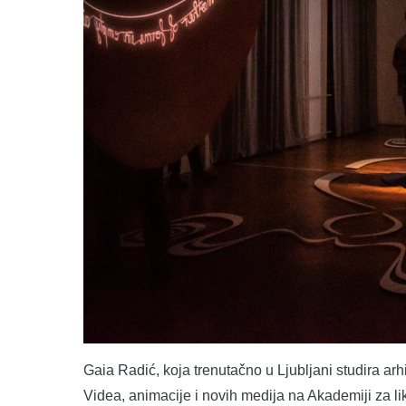
Gaia Radić, koja trenutačno u Ljubljani studira arh
Videa, animacije i novih medija na Akademiji za l