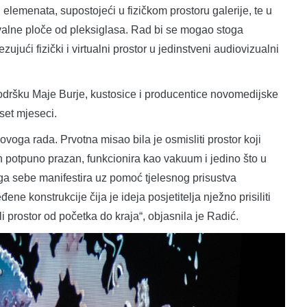
 elemenata, supostojeći u fizičkom prostoru galerije, te u
 ovalne ploče od pleksiglasa. Rad bi se mogao stoga
zujući fizički i virtualni prostor u jedinstveni audiovizualni
 podršku Maje Burje, kustosice i producentice novomedijske
set mjeseci.
voga rada. Prvotna misao bila je osmisliti prostor koji
in potpuno prazan, funkcionira kao vakuum i jedino što u
oga sebe manifestira uz pomoć tjelesnog prisustva
ne konstrukcije čija je ideja posjetitelja nježno prisiliti
i prostor od početka do kraja“, objasnila je Radić.