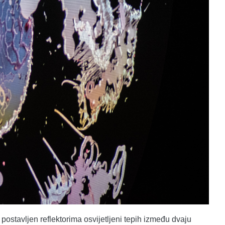
 postavljen reflektorima osvijetljeni tepih između dvaju