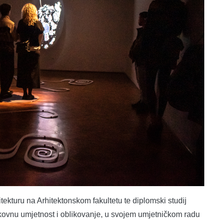
itekturu na Arhitektonskom fakultetu te diplomski studij
ikovnu umjetnost i oblikovanje, u svojem umjetničkom radu