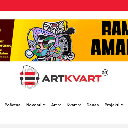
Početna
Novosti
Art
Kvart
Danas
Projekti