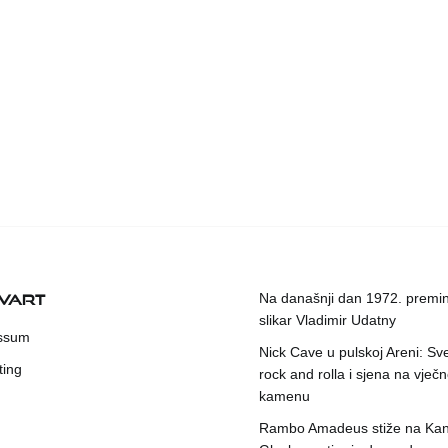
KVART
Na današnji dan 1972. premin
slikar Vladimir Udatny
ssum
Nick Cave u pulskoj Areni: Sv
ting
rock and rolla i sjena na vje
kamenu
Rambo Amadeus stiže na Kant