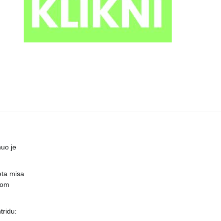
uo je
eta misa
čnom
ridu: