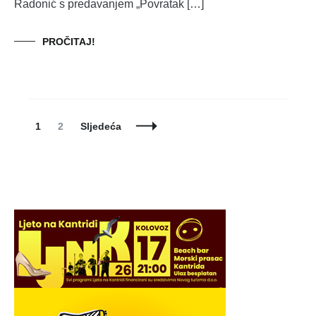
Radonić s predavanjem „Povratak […]
PROČITAJ!
Posts
Page
Page
1
2
Sljedeća
Navigation