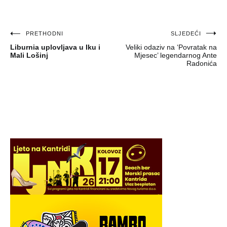
Navigacija
PRETHODNI
SLJEDEĆI
Liburnia uplovljava u Iku i
Veliki odaziv na ‘Povratak na
objava
Mali Lošinj
Mjesec’ legendarnog Ante
Radonića