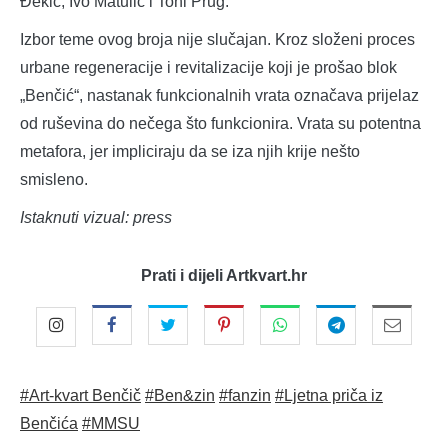
Đekić, Ivo Matulić i Toni Prug.
Izbor teme ovog broja nije slučajan. Kroz složeni proces
urbane regeneracije i revitalizacije koji je prošao blok
„Benčić“, nastanak funkcionalnih vrata označava prijelaz
od ruševina do nečega što funkcionira. Vrata su potentna
metafora, jer impliciraju da se iza njih krije nešto
smisleno.
Istaknuti vizual: press
Prati i dijeli Artkvart.hr
#Art-kvart Benčič
#Ben&zin
#fanzin
#Ljetna priča iz
Benčića
#MMSU