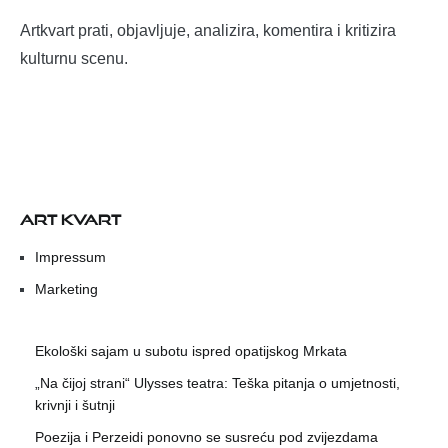
Artkvart prati, objavljuje, analizira, komentira i kritizira
kulturnu scenu.
ART KVART
Impressum
Marketing
Ekološki sajam u subotu ispred opatijskog Mrkata
„Na čijoj strani“ Ulysses teatra: Teška pitanja o umjetnosti,
krivnji i šutnji
Poezija i Perzeidi ponovno se susreću pod zvijezdama