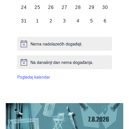
DOGAĐAJI,
DOGAĐAJI,
DOGAĐAJI,
DOGAĐAJI,
DOGAĐAJI,
DOGAĐAJI,
DOGAĐAJI
0
0
0
0
0
0
0
24
25
26
27
28
29
30
DOGAĐAJI,
DOGAĐAJI,
DOGAĐAJI,
DOGAĐAJI,
DOGAĐAJI,
DOGAĐAJI,
DOGAĐAJI
0
0
0
0
0
0
0
31
1
2
3
4
5
6
DOGAĐAJI,
DOGAĐAJI,
DOGAĐAJI,
DOGAĐAJI,
DOGAĐAJI,
DOGAĐAJI,
DOGAĐAJI
Nema nadolazećih događaji.
Na današnji dan nema događanja.
Pogledaj kalendar