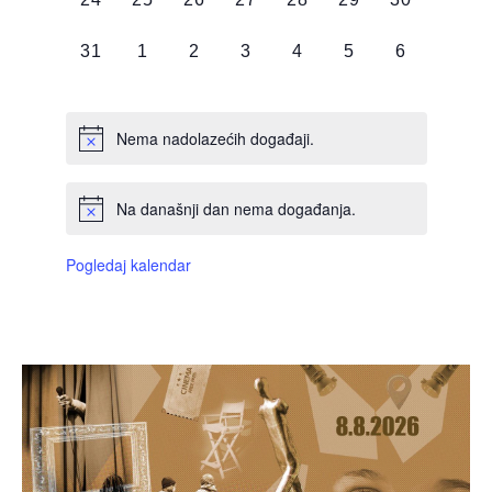
DOGAĐAJI,
DOGAĐAJI,
DOGAĐAJI,
DOGAĐAJI,
DOGAĐAJI,
DOGAĐAJI,
DOGAĐAJI
0
0
0
0
0
0
0
31
1
2
3
4
5
6
DOGAĐAJI,
DOGAĐAJI,
DOGAĐAJI,
DOGAĐAJI,
DOGAĐAJI,
DOGAĐAJI,
DOGAĐAJI
Nema nadolazećih događaji.
Na današnji dan nema događanja.
Pogledaj kalendar