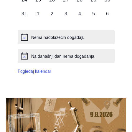
DOGAĐAJI,
DOGAĐAJI,
DOGAĐAJI,
DOGAĐAJI,
DOGAĐAJI,
DOGAĐAJI,
DOGAĐAJI
0
0
0
0
0
0
0
31
1
2
3
4
5
6
DOGAĐAJI,
DOGAĐAJI,
DOGAĐAJI,
DOGAĐAJI,
DOGAĐAJI,
DOGAĐAJI,
DOGAĐAJI
Nema nadolazećih događaji.
Na današnji dan nema događanja.
Pogledaj kalendar