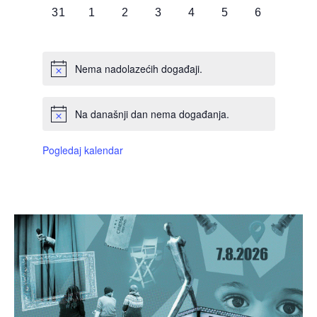
0
0
0
0
0
0
0
31
1
2
3
4
5
6
DOGAĐAJI,
DOGAĐAJI,
DOGAĐAJI,
DOGAĐAJI,
DOGAĐAJI,
DOGAĐAJI,
DOGAĐAJI
Nema nadolazećih događaji.
Na današnji dan nema događanja.
Pogledaj kalendar