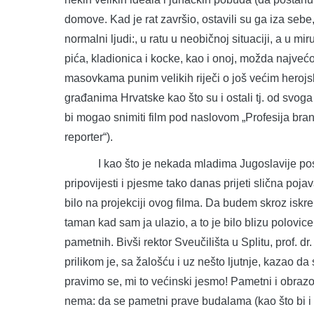
domove. Kad je rat završio, ostavili su ga iza sebe,
normalni ljudi:, u ratu u neobičnoj situaciji, a u mi
pića, kladionica i kocke, kao i onoj, možda najvećo
masovkama punim velikih riječi o još većim herojs
građanima Hrvatske kao što su i ostali tj. od svoga 
bi mogao snimiti film pod naslovom „Profesija branit
reporter“).
I kao što je nekada mladima Jugoslavije post
pripovijesti i pjesme tako danas prijeti slična poja
bilo na projekciji ovog filma. Da budem skroz iskre
taman kad sam ja ulazio, a to je bilo blizu polovic
pametnih. Bivši rektor Sveučilišta u Splitu, prof. d
prilikom je, sa žalošću i uz nešto ljutnje, kazao d
pravimo se, mi to većinski jesmo! Pametni i obraz
nema: da se pametni prave budalama (kao što bi i o