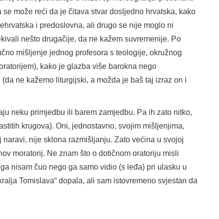
a se može reći da je čitava stvar dosljedno hrvatska, kako
ehrvatska i predoslovna, ali drugo se nije moglo ni
ekivali nešto drugačije, da ne kažem suvremenije. Po
učno mišljenje jednog profesora s teologije, okružnog
 oratorijem), kako je glazba više barokna nego
da ne kažemo liturgijski, a možda je baš taj izraz on i
neku primjedbu ili barem zamjedbu. Pa ih zato nitko,
vlastitih krugova). Oni, jednostavno, svojim mišljenjima,
 naravi, nije sklona razmišljanju. Zato većina u svojoj
ihov moratorij. Ne znam što o dotičnom oratoriju misli
njega nisam čuo nego ga samo vidio (s leđa) pri ulasku u
ralja Tomislava“ dopala, ali sam istovremeno svjestan da