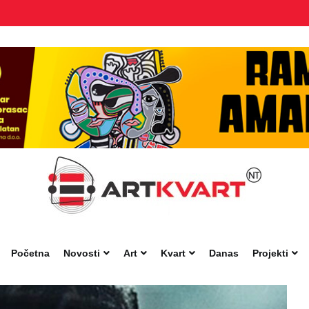
Početna
Novosti
Art
Kvart
Danas
Projekti