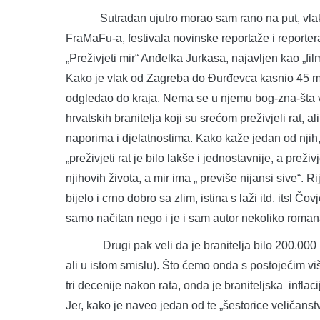
Sutradan ujutro morao sam rano na put, vlako
FraMaFu-a, festivala novinske reportaže i reporte
„Preživjeti mir“ Anđelka Jurkasa, najavljen kao „fil
Kako je vlak od Zagreba do Đurđevca kasnio 45 mi
odgledao do kraja. Nema se u njemu bog-zna-šta vidj
hrvatskih branitelja koji su srećom preživjeli rat, a
naporima i djelatnostima. Kako kaže jedan od njih, 
„preživjeti rat je bilo lakše i jednostavnije, a preživ
njihovih života, a mir ima „ previše nijansi sive“. R
bijelo i crno dobro sa zlim, istina s laži itd. itsl Č
samo načitan nego i je i sam autor nekoliko roman
Drugi pak veli da je branitelja bilo 200.000 u vr
ali u istom smislu). Što ćemo onda s postojećim viš
tri decenije nakon rata, onda je braniteljska infla
Jer, kako je naveo jedan od te „šestorice veličanst