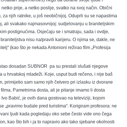
 netko prije, a netko poslije, svatko na svoj način. Obični
ru, za njih ratnike, u još neobičnijoj. Oduprli su se napastima
j, ali svakako najmasovnijoj: sudjelovanju u braniteljskim
kim postignućima. Osjećaju se i smatraju, sada i ovdje,
braniteljstva nisu na/pravili karijeru. O njima se, dakle, ne
elj“ (kao što je nekada Antonioni režirao film „Profesija
ao dosadan SUBNOR pa su prestali slušati njegove
va u hrvatskoj mladeži. Koje, usput budi rečeno, i nije baš
n, primijetio sam samo njih četvero pri izlasku iz dvorane
e filma. Pametnima dosta, ali je pitanje imamo li dosta
r. Ivo Babić, je ovih dana gostovao na televiziji, kojom
a se „pravimo budale pred turistima“. Korigiram profesora: ne
ovani ljudi kada pogledaju oko sebe često vide ono čega
n, kao što bih i ja to napravio ako tako sjebane okolnosti