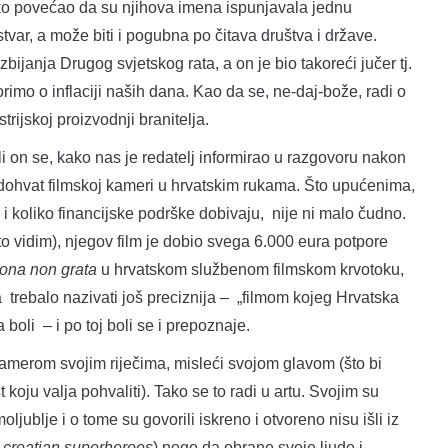
iko povećao da su njihova imena ispunjavala jednu
 stvar, a može biti i pogubna po čitava društva i države.
bijanja Drugog svjetskog rata, a on je bio takoreći jučer tj.
orimo o inflaciji naših dana. Kao da se, ne-daj-bože, radi o
strijskoj proizvodnji branitelja.
on se, kako nas je redatelj informirao u razgovoru nakon
edohvat filmskoj kameri u hrvatskim rukama. Što upućenima,
 i koliko financijske podrške dobivaju, nije ni malo čudno.
 vidim), njegov film je dobio svega 6.000 eura potpore
ona non grata
u hrvatskom službenom filmskom krvotoku,
 trebalo nazivati još preciznija – „filmom kojeg Hrvatska
na boli – i po toj boli se i prepoznaje.
erom svojim riječima, misleći svojom glavom (što bi
t koju valja pohvaliti). Tako se to radi u artu. Svojim su
ljublje i o tome su govorili iskreno i otvoreno nisu išli iz
u
croatian
superheroes
) nego da obrane svoje ljude i