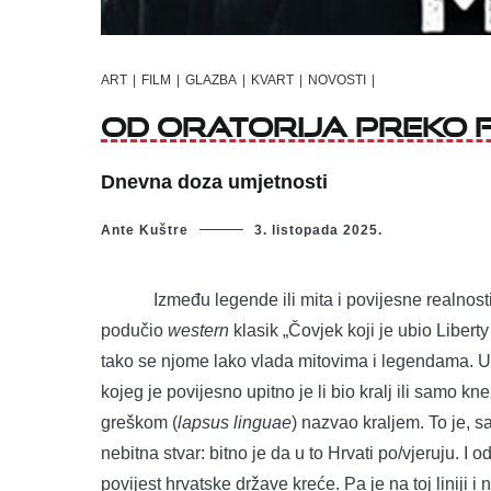
ART
|
FILM
|
GLAZBA
|
KVART
|
NOVOSTI
|
Od oratorija preko 
Dnevna doza umjetnosti
Ante Kuštre
3. listopada 2025.
Između legende ili mita i povijesne realnosti ve
podučio
western
klasik „Čovjek koji je ubio Liber
tako se njome lako vlada mitovima i legendama. U
kojeg je povijesno upitno je li bio kralj ili samo 
greškom (
lapsus
linguae
) nazvao kraljem. To je, s
nebitna stvar: bitno je da u to Hrvati po/vjeruju. I 
povijest hrvatske države kreće. Pa je na toj liniji 