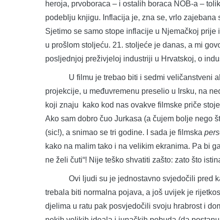
heroja, prvoboraca – i ostalih boraca NOB-a – tol
podeblju knjigu. Inflacija je, zna se, vrlo zajebana
Sjetimo se samo stope inflacije u Njemačkoj prije iz
u prošlom stoljeću. 21. stoljeće je danas, a mi gov
posljednjoj preživjeloj industriji u Hrvatskoj, o indu
U filmu je trebao biti i sedmi veličanstveni ali 
projekcije, u međuvremenu preselio u Irsku, na n
koji znaju kako kod nas ovakve filmske priče stoje
Ako sam dobro čuo Jurkasa (a čujem bolje nego što
(sic!), a snimao se tri godine. I sada je filmska
pers
kako na malim tako i na velikim ekranima. Pa bi ga
ne želi čuti“! Nije teško shvatiti zašto: zato što isti
Ovi ljudi su je jednostavno svjedočili pred kam
trebala biti normalna pojava, a još uvijek je rijetkos
djelima u ratu pak posvjedočili svoju hrabrost i domo
nekih velikih ideala i junačkih pobuda (da postan