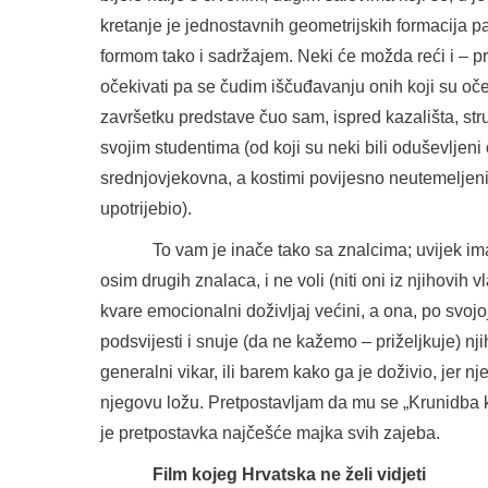
kretanje je jednostavnih geometrijskih formacija p
formom tako i sadržajem. Neki će možda reći i – pr
očekivati pa se čudim iščuđavanju onih koji su oč
završetku predstave čuo sam, ispred kazališta, str
svojim studentima (od koji su neki bili oduševljeni
srednjovjekovna, a kostimi povijesno neutemeljeni (
upotrijebio).
To vam je inače tako sa znalcima; uvijek imaju 
osim drugih znalaca, i ne voli (niti oni iz njihovih 
kvare emocionalni doživljaj većini, a ona, po svojoj
podsvijesti i snuje (da ne kažemo – priželjkuje) nj
generalni vikar, ili barem kako ga je doživio, jer 
njegovu ložu. Pretpostavljam da mu se „Krunidba k
je pretpostavka najčešće majka svih zajeba.
Film kojeg Hrvatska ne želi vidjeti