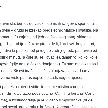
.
ržavni službenici, od visokih do nižih rangova, spomenuti
jih dvije – drugu je izrekao predsjednik Matice Hrvatske. Na
oratorija (u trajanju od jednog školskog sata), skladatelj
ci hijerarhije državne piramide ti, kao i svi drugi autori,
ji. Sva ta publika, od prvog do zadnjeg reda pa naviše od
oliko minuta (a čule su se i ovacije), taman toliko koliko je
oyera
(gdje nas je čekao domjenak). Tu sam malo zastao i
u na bis. Bisevi inače nisu česta pojava na izvedbama
votvorne vrste pa nas uopće ne čudi, nego dapače.
pa nešto čujem i vidim te o tome mislim u onom
le, mislim da glazba podsjeća na „Carminu buranu“ Carla
a), a kostimografija je religiozno simplicistička (duge,
dnoj sceni, pretvaraju u križeve). Koreografija tj. scensko