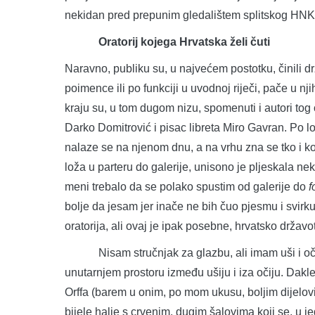
nekidan pred prepunim gledalištem splitskog HNK
Oratorij kojega Hrvatska želi čuti
Naravno, publiku su, u najvećem postotku, činili d
poimence ili po funkciji u uvodnoj riječi, pače u n
kraju su, u tom dugom nizu, spomenuti i autori tog 
Darko Domitrović i pisac libreta Miro Gavran. Po logi
nalaze se na njenom dnu, a na vrhu zna se tko i ko
loža u parteru do galerije, unisono je pljeskala nek
meni trebalo da se polako spustim od galerije do
f
bolje da jesam jer inače ne bih čuo pjesmu i svirk
oratorija, ali ovaj je ipak posebne, hrvatsko drža
Nisam stručnjak za glazbu, ali imam uši i oči 
unutarnjem prostoru između ušiju i iza očiju. Dak
Orffa (barem u onim, po mom ukusu, boljim dijelovim
bijele halje s crvenim, dugim šalovima koji se, u je