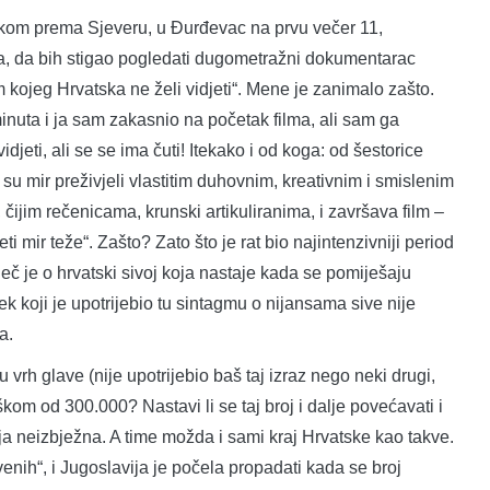
m prema Sjeveru, u Đurđevac na prvu večer 11,
ra, da bih stigao pogledati dugometražni dokumentarac
m kojeg Hrvatska ne želi vidjeti“. Mene je zanimalo zašto.
nuta i ja sam zakasnio na početak filma, ali sam ga
eti, ali se se ima čuti! Itekako i od koga: od šestorice
li su mir preživjeli vlastitim duhovnim, kreativnim i smislenim
čijim rečenicama, krunski artikuliranima, i završava film –
jeti mir teže“. Zašto? Zato što je rat bio najintenzivniji period
iječ je o hrvatski sivoj koja nastaje kada se pomiješaju
ovjek koji je upotrijebio tu sintagmu o nijansama sive nije
a.
h glave (nije upotrijebio baš taj izraz nego neki drugi,
kom od 300.000? Nastavi li se taj broj i dalje povećavati i
cija neizbježna. A time možda i sami kraj Hrvatske kao takve.
venih“, i Jugoslavija je počela propadati kada se broj