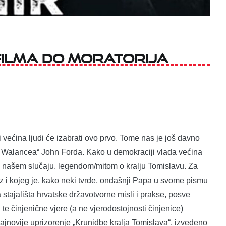
filma do moratorija
ćina ljudi će izabrati ovo prvo. Tome nas je još davno
ty Walancea“ John Forda. Kako u demokraciji vlada većina
 našem slučaju, legendom/mitom o kralju Tomislavu. Za
knez i kojeg je, kako neki tvrde, ondašnji Papa u svome pismu
a stajališta hrvatske državotvorne misli i prakse, posve
od te činjenične vjere (a ne vjerodostojnosti činjenice)
i najnovije uprizorenje „Krunidbe kralja Tomislava“, izvedeno