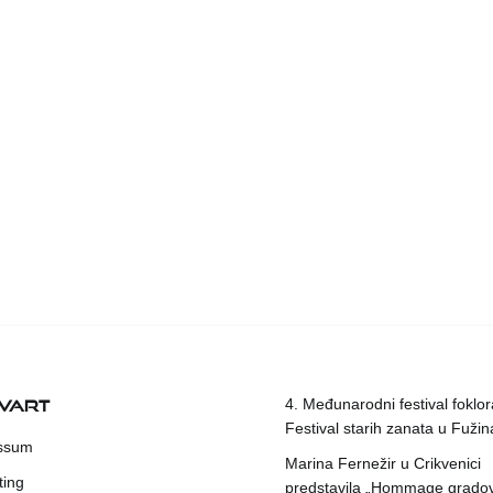
KVART
4. Međunarodni festival foklora
Festival starih zanata u Fuži
ssum
Marina Fernežir u Crikvenici
ting
predstavila „Hommage grado