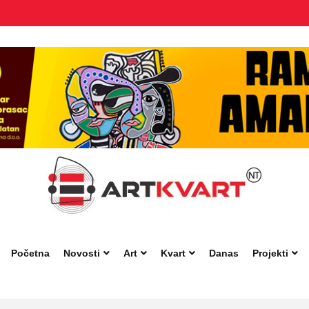
Početna
Novosti
Art
Kvart
Danas
Projekti