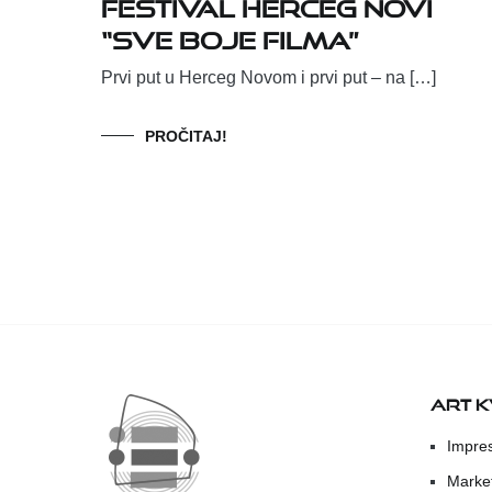
festival Herceg Novi
“Sve boje filma”
Prvi put u Herceg Novom i prvi put – na […]
PROČITAJ!
ART 
Impre
Marke