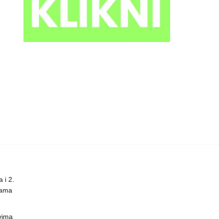
 i 2.
nama
vima