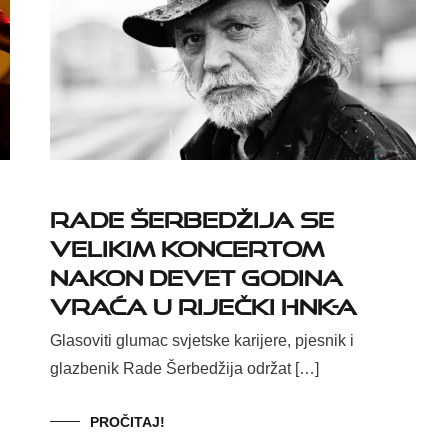
Rade Šerbedžija se
velikim koncertom
nakon devet godina
vraća u riječki HNK-a
Glasoviti glumac svjetske karijere, pjesnik i
glazbenik Rade Šerbedžija održat […]
PROČITAJ!