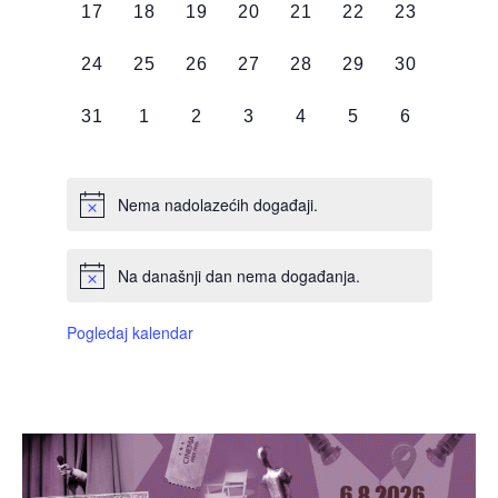
0
0
0
0
0
0
0
17
18
19
20
21
22
23
DOGAĐAJI,
DOGAĐAJI,
DOGAĐAJI,
DOGAĐAJI,
DOGAĐAJI,
DOGAĐAJI,
DOGAĐAJI
0
0
0
0
0
0
0
24
25
26
27
28
29
30
DOGAĐAJI,
DOGAĐAJI,
DOGAĐAJI,
DOGAĐAJI,
DOGAĐAJI,
DOGAĐAJI,
DOGAĐAJI
0
0
0
0
0
0
0
31
1
2
3
4
5
6
DOGAĐAJI,
DOGAĐAJI,
DOGAĐAJI,
DOGAĐAJI,
DOGAĐAJI,
DOGAĐAJI,
DOGAĐAJI
Nema nadolazećih događaji.
Na današnji dan nema događanja.
Pogledaj kalendar