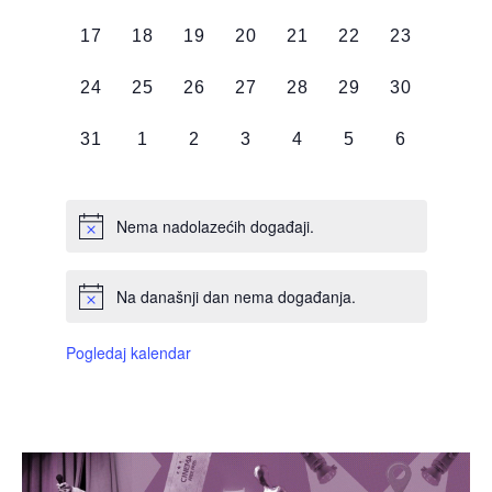
DOGAĐAJI,
DOGAĐAJI,
DOGAĐAJI,
DOGAĐAJI,
DOGAĐAJI,
DOGAĐAJI,
DOGAĐAJI
0
0
0
0
0
0
0
17
18
19
20
21
22
23
DOGAĐAJI,
DOGAĐAJI,
DOGAĐAJI,
DOGAĐAJI,
DOGAĐAJI,
DOGAĐAJI,
DOGAĐAJI
0
0
0
0
0
0
0
24
25
26
27
28
29
30
DOGAĐAJI,
DOGAĐAJI,
DOGAĐAJI,
DOGAĐAJI,
DOGAĐAJI,
DOGAĐAJI,
DOGAĐAJI
0
0
0
0
0
0
0
31
1
2
3
4
5
6
DOGAĐAJI,
DOGAĐAJI,
DOGAĐAJI,
DOGAĐAJI,
DOGAĐAJI,
DOGAĐAJI,
DOGAĐAJI
Nema nadolazećih događaji.
Na današnji dan nema događanja.
Pogledaj kalendar