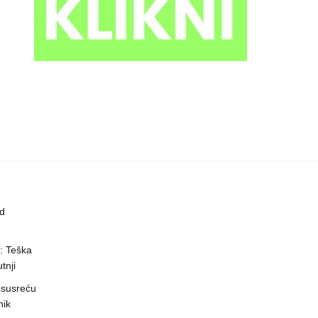
ed
a: Teška
tnji
 susreću
nik