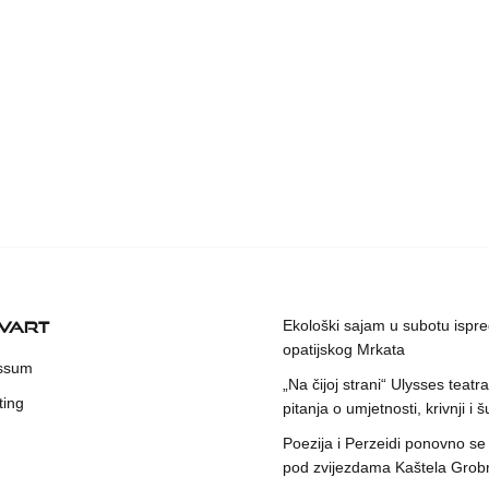
KVART
Ekološki sajam u subotu ispr
opatijskog Mrkata
ssum
„Na čijoj strani“ Ulysses teatr
ting
pitanja o umjetnosti, krivnji i šu
Poezija i Perzeidi ponovno se
pod zvijezdama Kaštela Grob