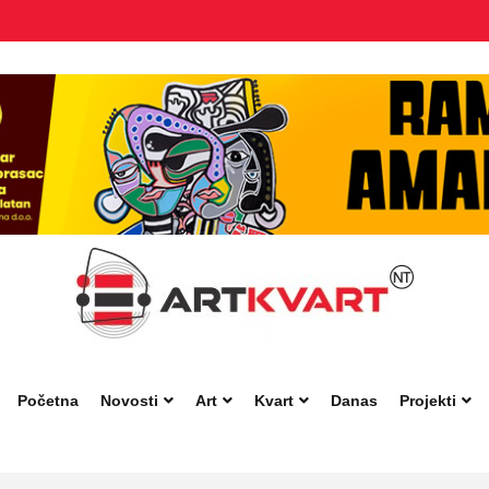
Početna
Novosti
Art
Kvart
Danas
Projekti