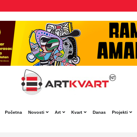
Početna
Novosti
Art
Kvart
Danas
Projekti