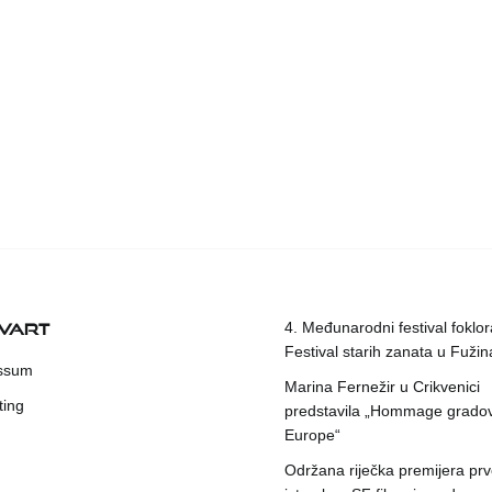
KVART
4. Međunarodni festival foklora
Festival starih zanata u Fuži
ssum
Marina Fernežir u Crikvenici
ting
predstavila „Hommage grado
Europe“
Održana riječka premijera pr