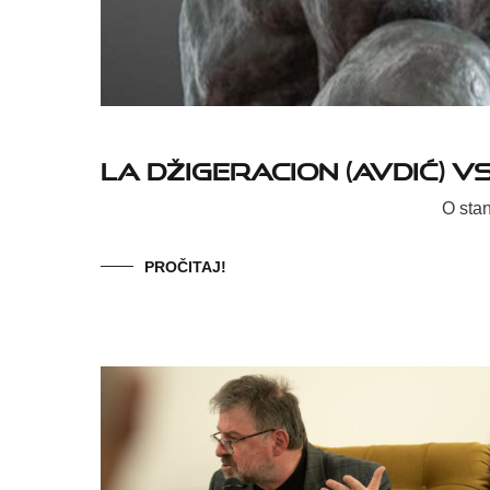
LA DŽIGERACION (AVDIĆ) VS.
O stanju ideja kruga i kug
PROČITAJ!