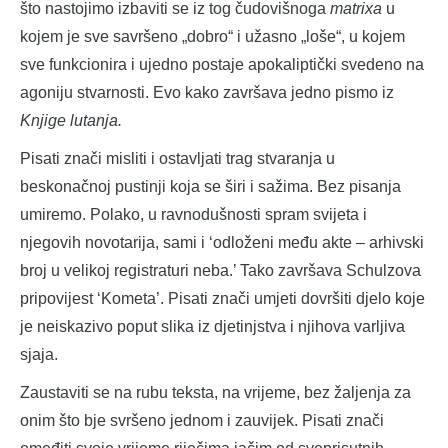
što nastojimo izbaviti se iz tog čudovišnoga
matrixa
u
kojem je sve savršeno „dobro“ i užasno „loše“, u kojem
sve funkcionira i ujedno postaje apokaliptički svedeno na
agoniju stvarnosti. Evo kako završava jedno pismo iz
Knjige lutanja.
Pisati znači misliti i ostavljati trag stvaranja u
beskonačnoj pustinji koja se širi i sažima. Bez pisanja
umiremo. Polako, u ravnodušnosti spram svijeta i
njegovih novotarija, sami i ‘odloženi među akte – arhivski
broj u velikoj registraturi neba.’ Tako završava Schulzova
pripovijest ‘Kometa’. Pisati znači umjeti dovršiti djelo koje
je neiskazivo poput slika iz djetinjstva i njihova varljiva
sjaja.
Zaustaviti se na rubu teksta, na vrijeme, bez žaljenja za
onim što bje svršeno jednom i zauvijek. Pisati znači