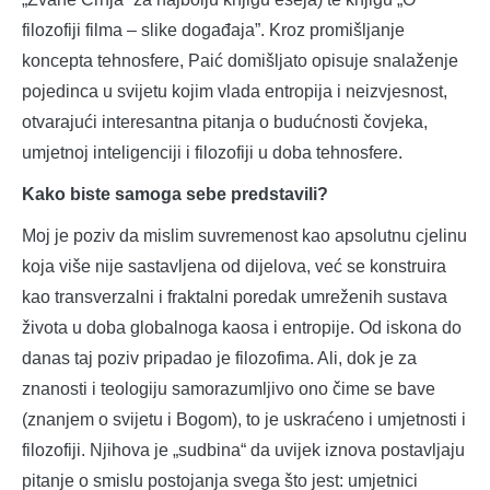
filozofiji filma – slike događaja”. Kroz promišljanje
koncepta tehnosfere, Paić domišljato opisuje snalaženje
pojedinca u svijetu kojim vlada entropija i neizvjesnost,
otvarajući interesantna pitanja o budućnosti čovjeka,
umjetnoj inteligenciji i filozofiji u doba tehnosfere.
Kako biste samoga sebe predstavili?
Moj je poziv da mislim suvremenost kao apsolutnu cjelinu
koja više nije sastavljena od dijelova, već se konstruira
kao transverzalni i fraktalni poredak umreženih sustava
života u doba globalnoga kaosa i entropije. Od iskona do
danas taj poziv pripadao je filozofima. Ali, dok je za
znanosti i teologiju samorazumljivo ono čime se bave
(znanjem o svijetu i Bogom), to je uskraćeno i umjetnosti i
filozofiji. Njihova je „sudbina“ da uvijek iznova postavljaju
pitanje o smislu postojanja svega što jest: umjetnici