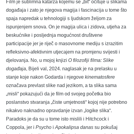
Film je sublimna katarza kojemu se „bit“ očituje u slikama
događaja i zato je njegova magija i fascinacija u tome što
spaja napredak u tehnologiji s ljudskom željom za
ispunjenjem snova. On je magija ulica i zidova, utjeha za
beskućnike i posljednja mogućnost društvene
participacije jer je riječ o masovnome mediju s izrazitim
refleksivno-afektivnim utjecajem na promjenu svijesti i
djelovanja. No, u mojoj knjizi
O filozofiji filma: Slike
događaja
, Bijeli val, 2024. naglasak je na prelasku u
stanje koje nakon Godarda i njegove
kinematosfere
označava prevlast slike nad jezikom, a ta slika sama
„misli“ pokazujući da je film od svojeg početka bio
poslanstvo stvaranja „čiste umjetnosti“ kojoj nije potrebno
nikakvo naknadno opravdanje izvan „logike slika“.
Paradoks je da su u tome isto mislili i Hitchcock i
Coppola, jer i
Psycho
i
Apokalipsa danas
su pokušaj