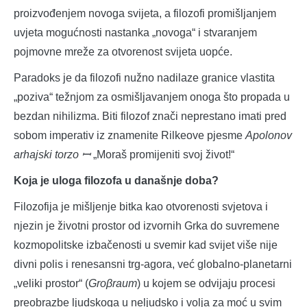
proizvođenjem novoga svijeta, a filozofi promišljanjem
uvjeta mogućnosti nastanka „novoga“ i stvaranjem
pojmovne mreže za otvorenost svijeta uopće.
Paradoks je da filozofi nužno nadilaze granice vlastita
„poziva“ težnjom za osmišljavanjem onoga što propada u
bezdan nihilizma. Biti filozof znači neprestano imati pred
sobom imperativ iz znamenite Rilkeove pjesme
Apolonov
arhajski torzo ꟷ
„Moraš promijeniti svoj život!“
Koja je uloga filozofa u današnje doba?
Filozofija je mišljenje bitka kao otvorenosti svjetova i
njezin je životni prostor od izvornih Grka do suvremene
kozmopolitske izbačenosti u svemir kad svijet više nije
divni polis i renesansni trg-agora, već globalno-planetarni
„veliki prostor“ (
Groβraum
) u kojem se odvijaju procesi
preobrazbe ljudskoga u neljudsko i volja za moć u svim