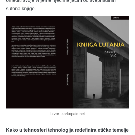
omeđiti svoje vrijeme riječima jačim od sveprisutnih
sutona knjige.
Izvor: zarkopaic.net
Kako u tehnosferi tehnologija redefinira etičke temelje