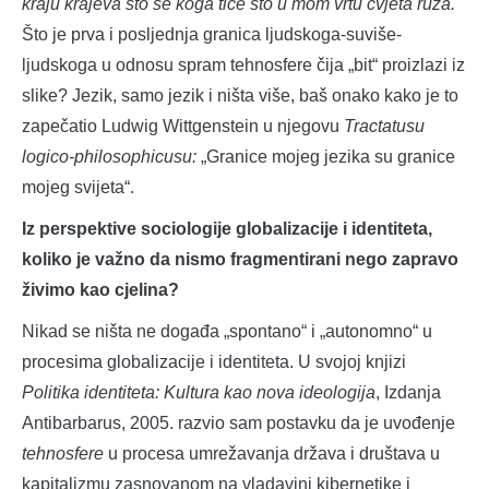
kraju krajeva što se koga tiče što u mom vrtu cvjeta ruža.
Što je prva i posljednja granica ljudskoga-suviše-
ljudskoga u odnosu spram tehnosfere čija „bit“ proizlazi iz
slike? Jezik, samo jezik i ništa više, baš onako kako je to
zapečatio Ludwig Wittgenstein u njegovu
Tractatusu
logico-philosophicusu:
„Granice mojeg jezika su granice
mojeg svijeta“.
Iz perspektive sociologije globalizacije i identiteta,
koliko je važno da nismo fragmentirani nego zapravo
živimo kao cjelina?
Nikad se ništa ne događa „spontano“ i „autonomno“ u
procesima globalizacije i identiteta. U svojoj knjizi
Politika identiteta: Kultura kao nova ideologija
, Izdanja
Antibarbarus, 2005. razvio sam postavku da je uvođenje
tehnosfere
u procesa umrežavanja država i društava u
kapitalizmu zasnovanom na vladavini kibernetike i