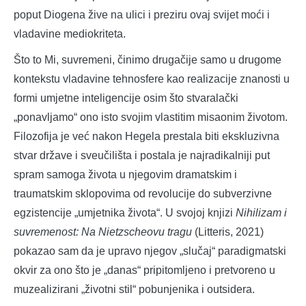
poput Diogena žive na ulici i preziru ovaj svijet moći i
vladavine mediokriteta.
Što to Mi, suvremeni, činimo drugačije samo u drugome
kontekstu vladavine tehnosfere kao realizacije znanosti u
formi umjetne inteligencije osim što stvaralački
„ponavljamo“ ono isto svojim vlastitim misaonim životom.
Filozofija je već nakon Hegela prestala biti ekskluzivna
stvar države i sveučilišta i postala je najradikalniji put
spram samoga života u njegovim dramatskim i
traumatskim sklopovima od revolucije do subverzivne
egzistencije „umjetnika života“. U svojoj knjizi
Nihilizam i
suvremenost: Na Nietzscheovu tragu
(Litteris, 2021)
pokazao sam da je upravo njegov „slučaj“ paradigmatski
okvir za ono što je „danas“ pripitomljeno i pretvoreno u
muzealizirani „životni stil“ pobunjenika i outsidera.