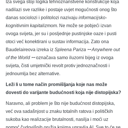
Iza svega stoji logika tehnoznanstvene konstrukcije koja
nadilazi sve razlike i postaje uvjet mogućnosti onog što
danas sociolozi i politolozi nazivaju
informacijsko-
kognitivnim kapitalizmom.
Ne može se pobjeći izvan
ovoga svijeta, jer su i posljednje pustinjske oaze i pusti
otoci već konektirani u sustav informacija. Zato ona
Baudelaireova izreka iz
Spleena Pariza ꟷ Anywhere out
of the World ꟷ
označava samo iluzorni bijeg iz ovoga
svijeta, čisti umjetnički revolt protiv jednoznačnosti i
jednoumlja bez alternative.
Leži li u tome način promišljanja koje nas može
dovesti do varijante budućnosti koja nije distopijska?
Naravno, ali problem je što nije budućnost distopijska,
već ova sadašnjost u znaku totalnih ratova i političkih
sukoba kao realizacije brutalnosti, nasilja i moći uz
pomoć čudovišnih oružja kojima upravlja AI. Sve to će se