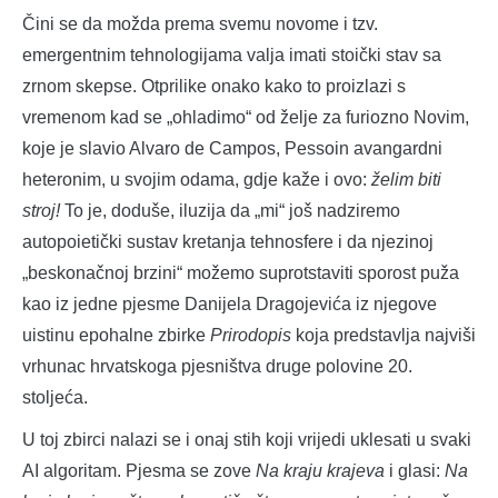
Čini se da možda prema svemu novome i tzv.
emergentnim tehnologijama valja imati stoički stav sa
zrnom skepse. Otprilike onako kako to proizlazi s
vremenom kad se „ohladimo“ od želje za furiozno Novim,
koje je slavio Alvaro de Campos, Pessoin avangardni
heteronim, u svojim odama, gdje kaže i ovo:
želim biti
stroj!
To je, doduše, iluzija da „mi“ još nadziremo
autopoietički sustav kretanja tehnosfere i da njezinoj
„beskonačnoj brzini“ možemo suprotstaviti sporost puža
kao iz jedne pjesme Danijela Dragojevića iz njegove
uistinu epohalne zbirke
Prirodopis
koja predstavlja najviši
vrhunac hrvatskoga pjesništva druge polovine 20.
stoljeća.
U toj zbirci nalazi se i onaj stih koji vrijedi uklesati u svaki
AI algoritam. Pjesma se zove
Na kraju krajeva
i glasi:
Na