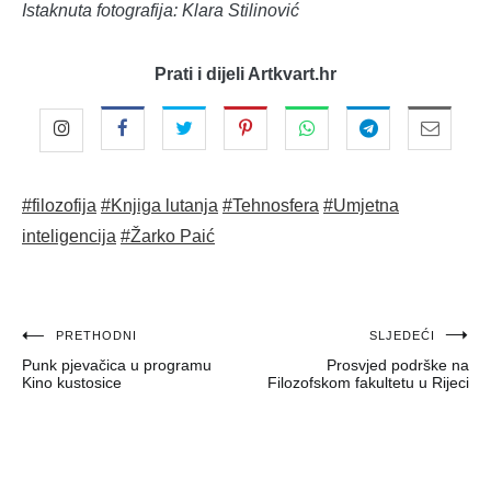
Istaknuta fotografija: Klara Stilinović
Prati i dijeli Artkvart.hr
#filozofija
#Knjiga lutanja
#Tehnosfera
#Umjetna
inteligencija
#Žarko Paić
Navigacija
PRETHODNI
SLJEDEĆI
Punk pjevačica u programu
Prosvjed podrške na
objava
Kino kustosice
Filozofskom fakultetu u Rijeci