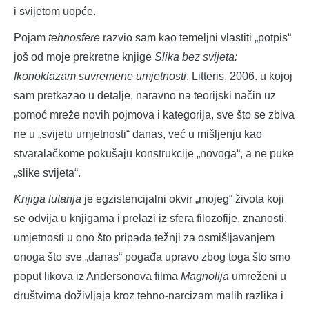
i svijetom uopće.
Pojam
tehnosfere
razvio sam kao temeljni vlastiti „potpis“
još od moje prekretne knjige
Slika bez svijeta:
Ikonoklazam suvremene umjetnosti
, Litteris, 2006. u kojoj
sam pretkazao u detalje, naravno na teorijski način uz
pomoć mreže novih pojmova i kategorija, sve što se zbiva
ne u „svijetu umjetnosti“ danas, već u mišljenju kao
stvaralačkome pokušaju konstrukcije „novoga“, a ne puke
„slike svijeta“.
Knjiga lutanja
je egzistencijalni okvir „mojeg“ života koji
se odvija u knjigama i prelazi iz sfera filozofije, znanosti,
umjetnosti u ono što pripada težnji za osmišljavanjem
onoga što sve „danas“ pogađa upravo zbog toga što smo
poput likova iz Andersonova filma
Magnolija
umreženi u
društvima doživljaja kroz tehno-narcizam malih razlika i