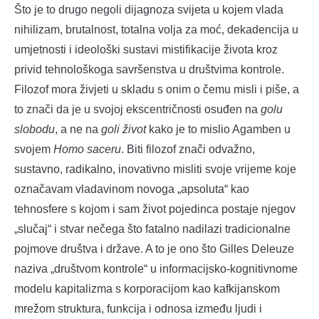
Što je to drugo negoli dijagnoza svijeta u kojem vlada
nihilizam, brutalnost, totalna volja za moć, dekadencija u
umjetnosti i ideološki sustavi mistifikacije života kroz
privid tehnološkoga savršenstva u društvima kontrole.
Filozof mora živjeti u skladu s onim o čemu misli i piše, a
to znači da je u svojoj ekscentričnosti osuđen na
golu
slobodu
, a ne na
goli život
kako je to mislio Agamben u
svojem
Homo saceru
. Biti filozof znači odvažno,
sustavno, radikalno, inovativno misliti svoje vrijeme koje
označavam vladavinom novoga „apsoluta“ kao
tehnosfere s kojom i sam život pojedinca postaje njegov
„slučaj“ i stvar nečega što fatalno nadilazi tradicionalne
pojmove društva i države. A to je ono što Gilles Deleuze
naziva „društvom kontrole“ u informacijsko-kognitivnome
modelu kapitalizma s korporacijom kao kafkijanskom
mrežom struktura, funkcija i odnosa između ljudi i