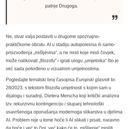
patnje Drugoga.
Ne, stvar valja postaviti u drugome spoznajno-
praktičkome obratu. AI u stadiju autopoiesisa ili samo-
proizvođenja „mišljevina“, a ne misli koje misli čovjek,
može nalikovati „filozofu“ i igrati ulogu „umjetnika“ što je
već sada potvrđeno u vizualnim umjetnostima.
Pogledajte tematski broj časopisa
Europski glasnik
br.
28/2023. s tekstom filozofa umjetnosti s kojim sam u
dijalogu i suradnji, Dietera Merscha koji kritički analizira
tzv. rekurzivnu kontingenciju i stupanj tehnološki
usavršenoga oponašanja modernoga slikarstva u djelima
AI. Problem nije u tome hoće li AI slikati i pisati, naravno
da hoće i već to čini, već kako će to „mišljenje“ misliti