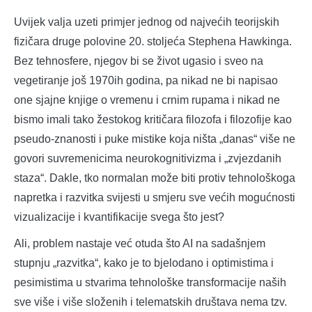
Uvijek valja uzeti primjer jednog od najvećih teorijskih
fizičara druge polovine 20. stoljeća Stephena Hawkinga.
Bez tehnosfere, njegov bi se život ugasio i sveo na
vegetiranje još 1970ih godina, pa nikad ne bi napisao
one sjajne knjige o vremenu i crnim rupama i nikad ne
bismo imali tako žestokog kritičara filozofa i filozofije kao
pseudo-znanosti i puke mistike koja ništa „danas“ više ne
govori suvremenicima neurokognitivizma i „zvjezdanih
staza“. Dakle, tko normalan može biti protiv tehnološkoga
napretka i razvitka svijesti u smjeru sve većih mogućnosti
vizualizacije i kvantifikacije svega što jest?
Ali, problem nastaje već otuda što AI na sadašnjem
stupnju „razvitka“, kako je to bjelodano i optimistima i
pesimistima u stvarima tehnološke transformacije naših
sve više i više složenih i telematskih društava nema tzv.