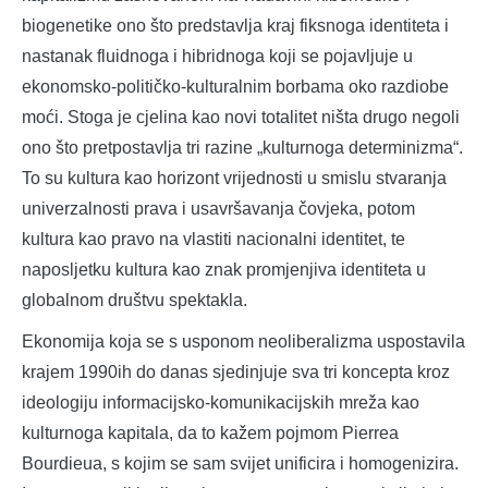
biogenetike ono što predstavlja kraj fiksnoga identiteta i
nastanak fluidnoga i hibridnoga koji se pojavljuje u
ekonomsko-političko-kulturalnim borbama oko razdiobe
moći. Stoga je cjelina kao novi totalitet ništa drugo negoli
ono što pretpostavlja tri razine „kulturnoga determinizma“.
To su kultura kao horizont vrijednosti u smislu stvaranja
univerzalnosti prava i usavršavanja čovjeka, potom
kultura kao pravo na vlastiti nacionalni identitet, te
naposljetku kultura kao znak promjenjiva identiteta u
globalnom društvu spektakla.
Ekonomija koja se s usponom neoliberalizma uspostavila
krajem 1990ih do danas sjedinjuje sva tri koncepta kroz
ideologiju informacijsko-komunikacijskih mreža kao
kulturnoga kapitala, da to kažem pojmom Pierrea
Bourdieua, s kojim se sam svijet unificira i homogenizira.