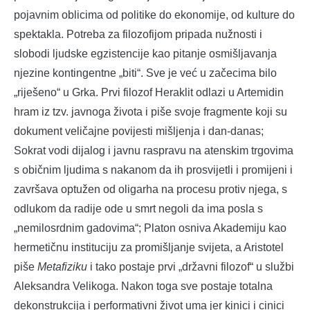
pojavnim oblicima od politike do ekonomije, od kulture do
spektakla. Potreba za filozofijom pripada nužnosti i
slobodi ljudske egzistencije kao pitanje osmišljavanja
njezine kontingentne „biti“. Sve je već u začecima bilo
„riješeno“ u Grka. Prvi filozof Heraklit odlazi u Artemidin
hram iz tzv. javnoga života i piše svoje fragmente koji su
dokument veličajne povijesti mišljenja i dan-danas;
Sokrat vodi dijalog i javnu raspravu na atenskim trgovima
s običnim ljudima s nakanom da ih prosvijetli i promijeni i
završava optužen od oligarha na procesu protiv njega, s
odlukom da radije ode u smrt negoli da ima posla s
„nemilosrdnim gadovima“; Platon osniva Akademiju kao
hermetičnu instituciju za promišljanje svijeta, a Aristotel
piše
Metafiziku
i tako postaje prvi „državni filozof“ u službi
Aleksandra Velikoga. Nakon toga sve postaje totalna
dekonstrukcija i performativni život uma jer kinici i cinici