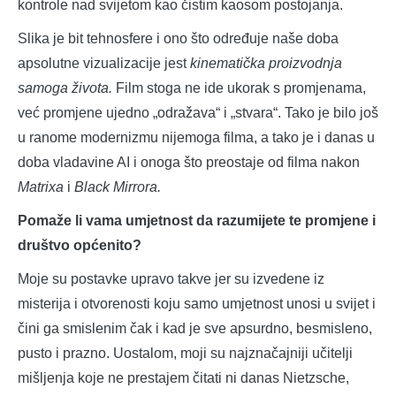
kontrole nad svijetom kao čistim kaosom postojanja.
Slika je bit tehnosfere i ono što određuje naše doba
apsolutne vizualizacije jest
kinematička proizvodnja
samoga života.
Film stoga ne ide ukorak s promjenama,
već promjene ujedno „odražava“ i „stvara“. Tako je bilo još
u ranome modernizmu nijemoga filma, a tako je i danas u
doba vladavine AI i onoga što preostaje od filma nakon
Matrixa
i
Black Mirrora.
Pomaže li vama umjetnost da razumijete te promjene i
društvo općenito?
Moje su postavke upravo takve jer su izvedene iz
misterija i otvorenosti koju samo umjetnost unosi u svijet i
čini ga smislenim čak i kad je sve apsurdno, besmisleno,
pusto i prazno. Uostalom, moji su najznačajniji učitelji
mišljenja koje ne prestajem čitati ni danas Nietzsche,