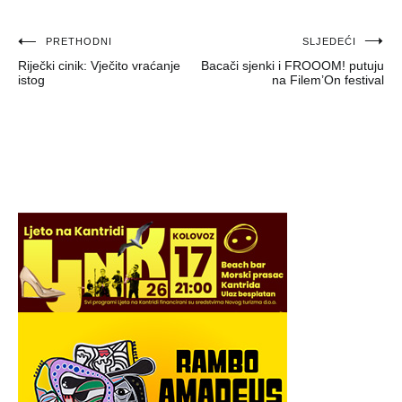
Navigacija
PRETHODNI
SLJEDEĆI
Riječki cinik: Vječito vraćanje
Bacači sjenki i FROOOM! putuju
objava
istog
na Filem’On festival