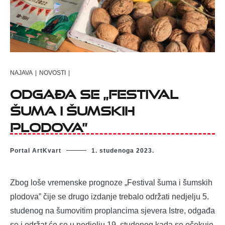
NAJAVA
|
NOVOSTI
|
Odgađa se „Festival
šuma i šumskih
plodova”
Portal ArtKvart
1. studenoga 2023.
Zbog loše vremenske prognoze „Festival šuma i šumskih
plodova” čije se drugo izdanje trebalo održati nedjelju 5.
studenog na šumovitim proplancima sjevera Istre, odgađa
se i održat će se u nedjelju 19. studenog kada se očekuje