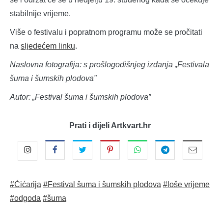
stabilnije vrijeme.
Više o festivalu i popratnom programu može se pročitati
na
sljedećem linku
.
Naslovna fotografija: s prošlogodišnjeg izdanja „Festivala
šuma i šumskih plodova”
Autor: „Festival šuma i šumskih plodova”
Prati i dijeli Artkvart.hr
#Ćićarija
#Festival šuma i šumskih plodova
#loše vrijeme
#odgoda
#šuma