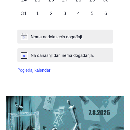
DOGAĐAJI,
DOGAĐAJI,
DOGAĐAJI,
DOGAĐAJI,
DOGAĐAJI,
DOGAĐAJI,
DOGAĐAJI
0
0
0
0
0
0
0
31
1
2
3
4
5
6
DOGAĐAJI,
DOGAĐAJI,
DOGAĐAJI,
DOGAĐAJI,
DOGAĐAJI,
DOGAĐAJI,
DOGAĐAJI
Nema nadolazećih događaji.
Na današnji dan nema događanja.
Pogledaj kalendar