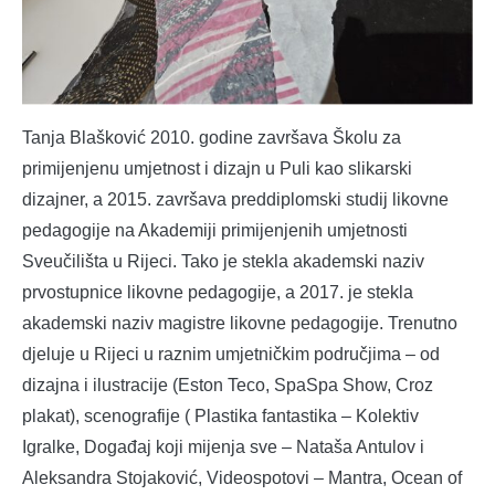
Tanja Blašković 2010. godine završava Školu za
primijenjenu umjetnost i dizajn u Puli kao slikarski
dizajner, a 2015. završava preddiplomski studij likovne
pedagogije na Akademiji primijenjenih umjetnosti
Sveučilišta u Rijeci. Tako je stekla akademski naziv
prvostupnice likovne pedagogije, a 2017. je stekla
akademski naziv magistre likovne pedagogije. Trenutno
djeluje u Rijeci u raznim umjetničkim područjima – od
dizajna i ilustracije (Eston Teco, SpaSpa Show, Croz
plakat), scenografije ( Plastika fantastika – Kolektiv
Igralke, Događaj koji mijenja sve – Nataša Antulov i
Aleksandra Stojaković, Videospotovi – Mantra, Ocean of