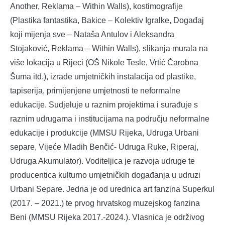
Another, Reklama – Within Walls), kostimografije
(Plastika fantastika, Bakice – Kolektiv Igralke, Događaj
koji mijenja sve – Nataša Antulov i Aleksandra
Stojaković, Reklama – Within Walls), slikanja murala na
više lokacija u Rijeci (OŠ Nikole Tesle, Vrtić Čarobna
Šuma itd.), izrade umjetničkih instalacija od plastike,
tapiserija, primijenjene umjetnosti te neformalne
edukacije. Sudjeluje u raznim projektima i surađuje s
raznim udrugama i institucijama na području neformalne
edukacije i produkcije (MMSU Rijeka, Udruga Urbani
separe, Vijeće Mladih Benčić- Udruga Ruke, Riperaj,
Udruga Akumulator). Voditeljica je razvoja udruge te
producentica kulturno umjetničkih događanja u udruzi
Urbani Separe. Jedna je od urednica art fanzina Superkul
(2017. – 2021.) te prvog hrvatskog muzejskog fanzina
Beni (MMSU Rijeka 2017.-2024.). Vlasnica je održivog