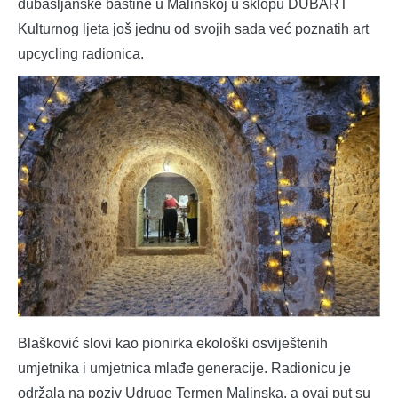
dubašljanske baštine u Malinskoj u sklopu DUBART
Kulturnog ljeta još jednu od svojih sada već poznatih art
upcycling radionica.
Blašković slovi kao pionirka ekološki osviještenih
umjetnika i umjetnica mlađe generacije. Radionicu je
održala na poziv Udruge Termen Malinska, a ovaj put su