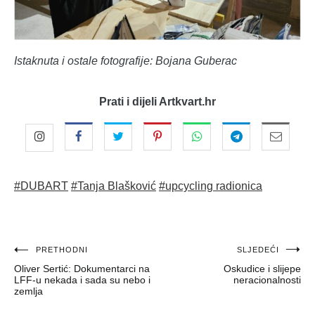
Istaknuta i ostale fotografije: Bojana Guberac
Prati i dijeli Artkvart.hr
#DUBART
#Tanja Blašković
#upcycling radionica
Navigacija
PRETHODNI
SLJEDEĆI
Oliver Sertić: Dokumentarci na
Oskudice i slijepe
objava
LFF-u nekada i sada su nebo i
neracionalnosti
zemlja