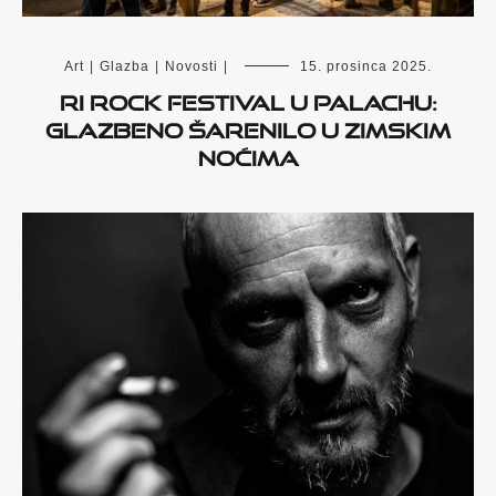
Art
|
Glazba
|
Novosti
|
15. prosinca 2025.
Ri Rock Festival u Palachu:
glazbeno šarenilo u zimskim
noćima