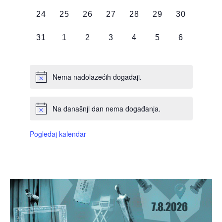
DOGAĐAJI,
DOGAĐAJI,
DOGAĐAJI,
DOGAĐAJI,
DOGAĐAJI,
DOGAĐAJI,
DOGAĐAJI
0
0
0
0
0
0
0
24
25
26
27
28
29
30
DOGAĐAJI,
DOGAĐAJI,
DOGAĐAJI,
DOGAĐAJI,
DOGAĐAJI,
DOGAĐAJI,
DOGAĐAJI
0
0
0
0
0
0
0
31
1
2
3
4
5
6
DOGAĐAJI,
DOGAĐAJI,
DOGAĐAJI,
DOGAĐAJI,
DOGAĐAJI,
DOGAĐAJI,
DOGAĐAJI
Nema nadolazećih događaji.
Na današnji dan nema događanja.
Pogledaj kalendar